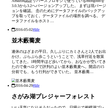
Amazon認証リバースプロキシで使っているmongodbを
3.0.3から3.2へバージョンアップした。 まずは現バージ
ョンを確認。 念のためにデータファイルのバックアッ
プを取っておく。データファイルの場所を調べる。 デ
ータファイルをホスト…
2016-05-02
#life
並木藪蕎麦
連休のはざまの平日。久しぶりにカミさんと2人でお出
かけ。ぶらぶら歩こうということで、浅草付近を散策
してきた。1時間半ほど歩いてから、おなかが空いてき
たので食べログで評判のよい並木藪蕎麦へ。開店の15
分前でも、もう行列ができていた。 並木藪蕎…
2016-04-29
#life
さがみ湖プレジャーフォレスト
いい天気になりそうだったので、日帰りで相模湖プレ