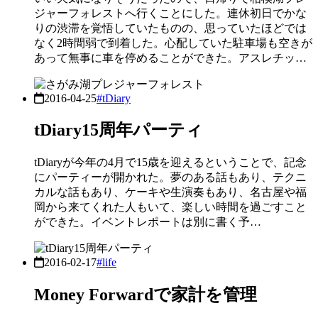
ジャーフォレストへ行くことにした。連休初日でかな
りの渋滞を覚悟していたものの、思っていたほどでは
なく2時間弱で到着した。心配していた駐車場も空きが
あって無事に車を停めることができた。アスレチッ…
2016-04-25
#tDiary
tDiary15周年パーティ
tDiaryが今年の4月で15歳を迎えるということで、記念
にパーティーが開かれた。夢のある話もあり、テクニ
カルな話もあり、ケーキや生演奏もあり、名古屋や福
岡から来てくれた人もいて、楽しい時間を過ごすこと
ができた。イベントレポートは別に書く予…
2016-02-17
#life
Money Forwardで家計を管理