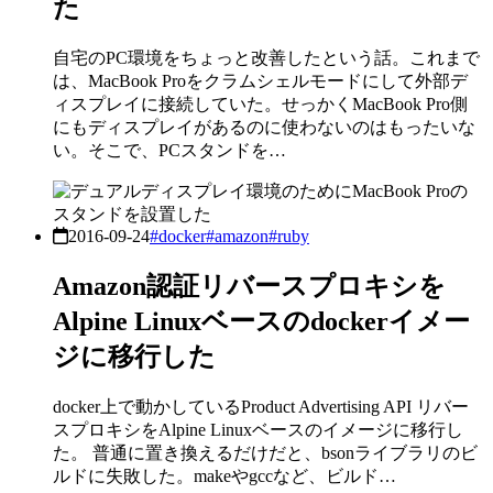
た
自宅のPC環境をちょっと改善したという話。これまで
は、MacBook Proをクラムシェルモードにして外部デ
ィスプレイに接続していた。せっかくMacBook Pro側
にもディスプレイがあるのに使わないのはもったいな
い。そこで、PCスタンドを…
2016-09-24
#docker
#amazon
#ruby
Amazon認証リバースプロキシを
Alpine Linuxベースのdockerイメー
ジに移行した
docker上で動かしているProduct Advertising API リバー
スプロキシをAlpine Linuxベースのイメージに移行し
た。 普通に置き換えるだけだと、bsonライブラリのビ
ルドに失敗した。makeやgccなど、ビルド…