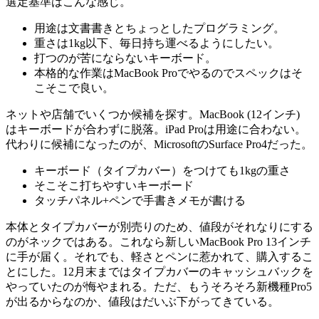
選定基準はこんな感じ。
用途は文書書きとちょっとしたプログラミング。
重さは1kg以下、毎日持ち運べるようにしたい。
打つのが苦にならないキーボード。
本格的な作業はMacBook Proでやるのでスペックはそ
こそこで良い。
ネットや店舗でいくつか候補を探す。MacBook (12インチ)
はキーボードが合わずに脱落。iPad Proは用途に合わない。
代わりに候補になったのが、MicrosoftのSurface Pro4だった。
キーボード（タイプカバー）をつけても1kgの重さ
そこそこ打ちやすいキーボード
タッチパネル+ペンで手書きメモが書ける
本体とタイプカバーが別売りのため、値段がそれなりにする
のがネックではある。これなら新しいMacBook Pro 13インチ
に手が届く。それでも、軽さとペンに惹かれて、購入するこ
とにした。12月末まではタイプカバーのキャッシュバックを
やっていたのが悔やまれる。ただ、もうそろそろ新機種Pro5
が出るからなのか、値段はだいぶ下がってきている。