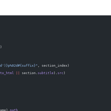
)
d'
)}
p%02d
#{suffix}
"
, section_index)
to_html
 ||
 section.
subtitle
).
src
)
ame).
path