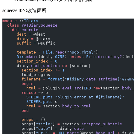
squeeze.rbの改造箇所
module
 ::
TDiary
  class
 YATDiarySqueeze
    def
 execute
      dest
 =
 @dest
      diary
 =
 @diary
      suffix
 =
 @suffix
      template
 =
 File
.
read
(
"hugo.rhtml"
)
      Dir
.
mkdir
(dest, 
0755
) 
unless
 File
.
directory?
(dest
      section_index
 =
 0
      diary.
each_section
 do
 |section|
        section_index
 +=
 1
        load_plugins
        filename
 =
 format
(
"
#{diary.
date
.
strftime
(
'%Y%m%
        begin
          html
 =
 @plugin.
eval_src
(
ERB
.
new
(section.
body_
        rescue
 => e
          STDERR
.
puts
 "plugin error at 
#{filename}
"
          STDERR
.
puts
 e
          html
 =
 section.
body_to_html
        end
        props
 =
 {}
        props[
"title"
] 
=
 section.
stripped_subtitle
        props[
"date"
] 
=
 diary.
date
        props[
"url"
] 
=
 URI
.
parse
(@conf.
base_url
 +
 filen