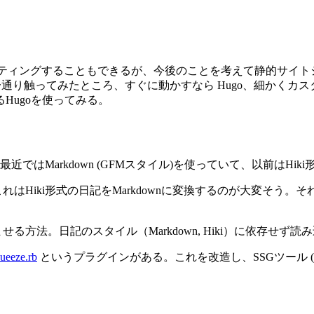
でホスティングすることもできるが、今後のことを考えて静的サイトジ
がある。それぞれ一通り触ってみたところ、すぐに動かすなら Hugo、細か
Hugoを使ってみる。
はMarkdown (GFMスタイル)を使っていて、以前はHiki形式
。これはHiki形式の日記をMarkdownに変換するのが大変
ませる方法。日記のスタイル（Markdown, Hiki）に依存せ
ueeze.rb
というプラグインがある。これを改造し、SSGツール (Hug