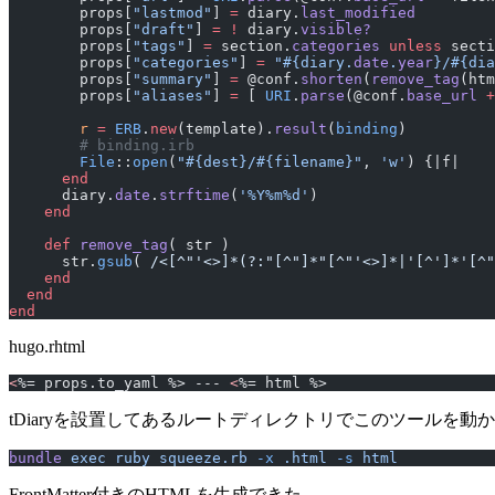
        props[
"lastmod"
] 
=
 diary.
last_modified
        props[
"draft"
] 
=
 !
 diary.
visible?
        props[
"tags"
] 
=
 section.
categories
 unless
 secti
        props[
"categories"
] 
=
 "
#{diary.
date
.
year
}
/
#{dia
        props[
"summary"
] 
=
 @conf.
shorten
(
remove_tag
(htm
        props[
"aliases"
] 
=
 [ 
URI
.
parse
(@conf.
base_url
 +
        r
 =
 ERB
.
new
(template).
result
(
binding
)
        # binding.irb
        File
::
open
(
"
#{dest}
/
#{filename}
"
, 
'w'
      end
      diary.
date
.
strftime
(
'%Y%m%d'
)
    end
    def
 remove_tag
( str )
      str.
gsub
( 
/<[^"'<>]*(?:"[^"]*"[^"'<>]*|'[^']*'[^"
    end
  end
end
hugo.rhtml
<
%= props.to_yaml %> --- 
<
%= html %>
tDiaryを設置してあるルートディレクトリでこのツールを動
bundle
 exec
 ruby
 squeeze.rb
 -x
 .html
 -s
 html
FrontMatter付きのHTMLを生成できた。