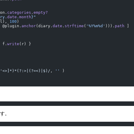
on.
categories
.
empty?
ry.
date
.
month
}
"
l), 
100
)
 @plugin.
anchor
(diary.
date
.
strftime
(
'%Y%m%d'
))).
path
 ]
) {|f|	f.
write
(r) }
'<>]*)*(?:>|(?=<)|$)/
, 
''
 )
かす。