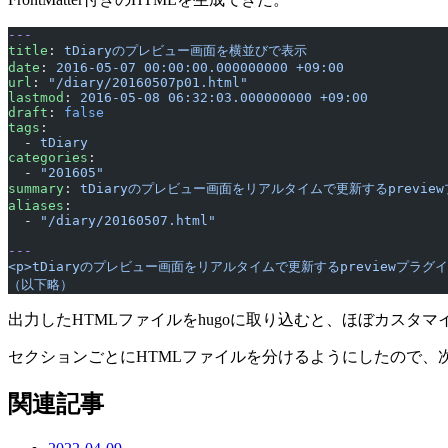
---
title
: 
tDiaryのプレビュー画面を横並びで表示
date
: 
2016-05-07 00:00:00.000000000 +09:00
url
: 
"/diary/20160507p01.html"
lastmod
: 
2016-05-08 06:32:03.000000000 +09:00
draft
: 
false
tags
:
  - 
tDiary
categories
:
  - 
"201605"
summary
: 
tDiaryのプレビュー画面をリアルタイムで更新するprev
aliases
:
  - 
"/diary/20160507.html"
---
<p>tDiaryのプレビュー画面をリアルタイムで更新するpreviewプラグインを、
（以下略）
出力したHTMLファイルをhugoに取り込むと、ほぼカス
セクションごとにHTMLファイルを分けるようにしたので、
関連記事