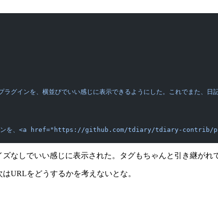
iewプラグインを、横並びでいい感じに表示できるようにした。これでまた、日
<a href="https://github.com/tdiary/tdiary-co
タマイズなしでいい感じに表示された。タグもちゃんと引き継がれ
次はURLをどうするかを考えないとな。