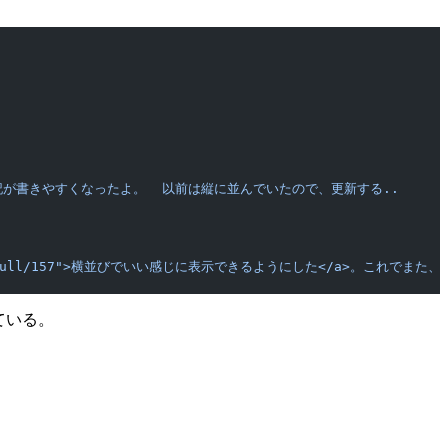
記が書きやすくなったよ。  以前は縦に並んでいたので、更新する..
ntrib/pull/157">横並びでいい感じに表示できるようにした</a>。これで
ている。