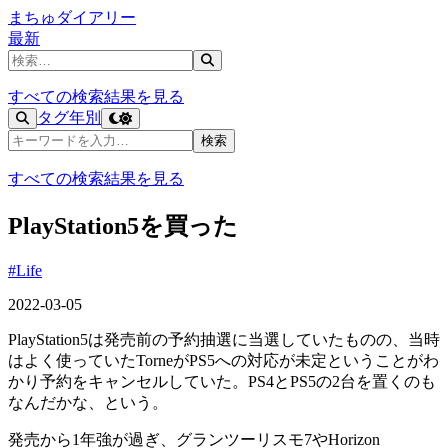
まちゅダイアリー
最新
記事を検索
すべての検索結果を見る
タグ
年別
記事を検索
検索
すべての検索結果を見る
PlayStation5を買った
#Life
2022-03-05
PlayStation5は発売前の予約抽選に当選していたものの、当時
はよく使っていたTorneがPS5への対応が未定ということがわ
かり予約をキャンセルしていた。PS4とPS5の2台を置くのも
なんだかな、という。
発売から1年強が過ぎ、グランツーリスモ7やHorizon