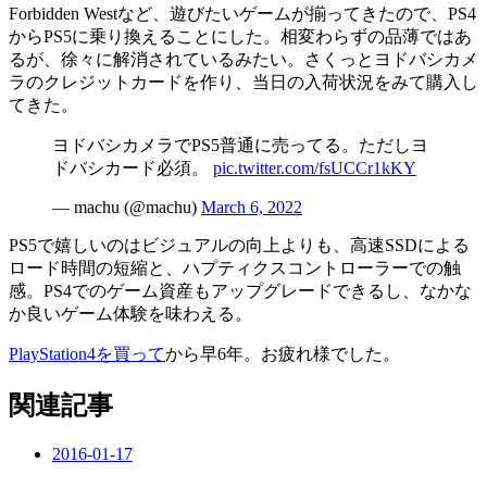
Forbidden Westなど、遊びたいゲームが揃ってきたので、PS4
からPS5に乗り換えることにした。相変わらずの品薄ではあ
るが、徐々に解消されているみたい。さくっとヨドバシカメ
ラのクレジットカードを作り、当日の入荷状況をみて購入し
てきた。
ヨドバシカメラでPS5普通に売ってる。ただしヨ
ドバシカード必須。
pic.twitter.com/fsUCCr1kKY
— machu (@machu)
March 6, 2022
PS5で嬉しいのはビジュアルの向上よりも、高速SSDによる
ロード時間の短縮と、ハプティクスコントローラーでの触
感。PS4でのゲーム資産もアップグレードできるし、なかな
か良いゲーム体験を味わえる。
PlayStation4を買って
から早6年。お疲れ様でした。
関連記事
2016-01-17