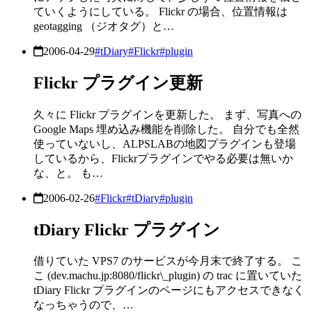
ていくようにしている。 Flickr の場合、位置情報は
geotagging （ジオタグ）と…
2006-04-29
#tDiary
#Flickr
#plugin
Flickr プラグイン更新
久々に Flickr プラグインを更新した。 まず、写真への
Google Maps 埋め込み機能を削除した。 自分でも全然
使っていないし、ALPSLABの地図プラグインも登場
しているから、Flickrプラグインでやる必要は無いか
な、と。 も…
2006-02-26
#Flickr
#tDiary
#plugin
tDiary Flickr プラグイン
借りていた VPS7 のサービスが今月末で終了する。 こ
こ (dev.machu.jp:8080/flickr\_plugin) の trac に置いていた
tDiary Flickr プラグインのページにもアクセスできなく
なっちゃうので、…