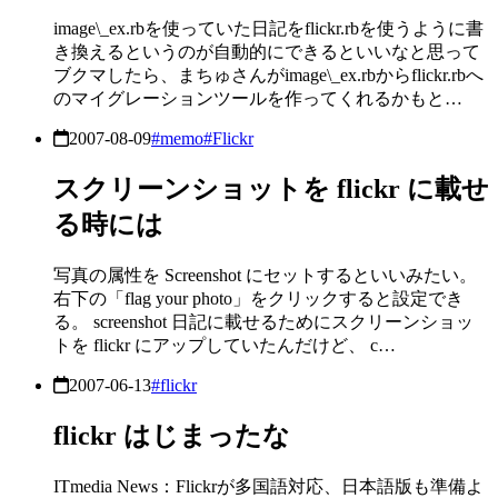
image\_ex.rbを使っていた日記をflickr.rbを使うように書
き換えるというのが自動的にできるといいなと思って
ブクマしたら、まちゅさんがimage\_ex.rbからflickr.rbへ
のマイグレーションツールを作ってくれるかもと…
2007-08-09
#memo
#Flickr
スクリーンショットを flickr に載せ
る時には
写真の属性を Screenshot にセットするといいみたい。
右下の「flag your photo」をクリックすると設定でき
る。 screenshot 日記に載せるためにスクリーンショッ
トを flickr にアップしていたんだけど、 c…
2007-06-13
#flickr
flickr はじまったな
ITmedia News：Flickrが多国語対応、日本語版も準備よ