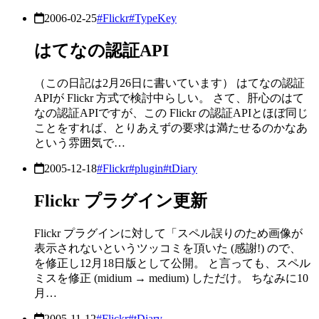
2006-02-25
#Flickr
#TypeKey
はてなの認証API
（この日記は2月26日に書いています） はてなの認証
APIが Flickr 方式で検討中らしい。 さて、肝心のはて
なの認証APIですが、この Flickr の認証APIとほぼ同じ
ことをすれば、とりあえずの要求は満たせるのかなあ
という雰囲気で…
2005-12-18
#Flickr
#plugin
#tDiary
Flickr プラグイン更新
Flickr プラグインに対して「スペル誤りのため画像が
表示されないというツッコミを頂いた (感謝!) ので、
を修正し12月18日版として公開。 と言っても、スペル
ミスを修正 (midium → medium) しただけ。 ちなみに10
月…
2005-11-12
#Flickr
#tDiary