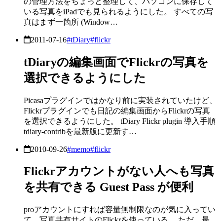
の管理方法をちょっと整理して、パソコンに保存して
いる写真をiPadでも見られるようにした。 すべての写
真はまず一箇所 (Window…
2011-07-16
#tDiary
#flickr
tDiaryの編集画面でFlickrの写真を
選択できるようにした
Picasaプラグインではかなり前に実装されていたけど、
Flickrプラグインでも日記の編集画面からFlickrの写真
を選択できるようにした。 tDiary Flickr plugin 導入手順
tdiary-contribを最新版に更新す…
2010-09-26
#memo
#flickr
Flickrアカウントがない人へも写真
を共有できる Guest Pass が便利
proアカウントにすれば容量無制限なのが気に入ってい
て、写真共有サイトのFlickrを使っている。 ただ、最