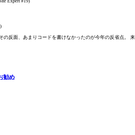
ite Expert #19)
)
その反面、あまりコードを書けなかったのが今年の反省点。 
にお勧め