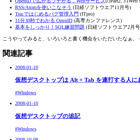
OpenIDで広がるツナがる，Webサービス
のPart2, 3 (Web S
RSS/Atomを使いこなそう
(日経ソフトウエア11月号)
Tracではじめるバグ管理入門
(ITpro)
11分30秒でわかる OpenID
(高専カンファレンス)
基本をしっかり！SQL練習問題
(日経ソフトウエア2月号
こうやってみると、いろいろと書く機会をいただいたなぁ。 
関連記事
2008-01-10
仮想デスクトップは Alt + Tab を連打する人
#Windows
2008-01-10
仮想デスクトップの追記
#Windows
2008-10-08