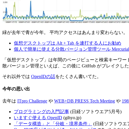
緑が去年で青が今年。 平均アクセスはあんまり変わらない。
仮想デスクトップは Alt + Tab を連打する人にお勧め
個人で簡単に使える分散バージョン管理ツール Mercuria
「仮想デスクトップ」は年間のページビューと検索キーワードの両方で
散バージョン管理といえば、この後に GitHub がブレイ
それ以外では
OpenIDの話
をたくさん書いてた。
今年の思い出
去年は
ITpro Challenge
や
WEB+DB PRESS Tech Meeting
や
198
プログラミングの入門記事
(日経ソフトウエア5月号)
いますぐ使える OpenID
(gihyo.jp)
「データ構造」と「分岐・境界条件」
(日経ソフトウエア