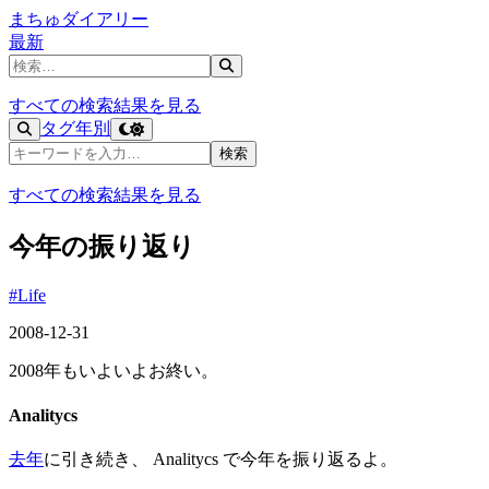
まちゅダイアリー
最新
記事を検索
すべての検索結果を見る
タグ
年別
記事を検索
検索
すべての検索結果を見る
今年の振り返り
#Life
2008-12-31
2008年もいよいよお終い。
Analitycs
去年
に引き続き、 Analitycs で今年を振り返るよ。