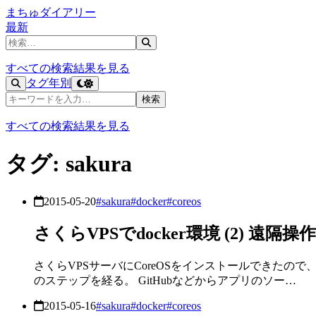
まちゅダイアリー
最新
記事を検索
すべての検索結果を見る
タグ
年別
記事を検索
検索
すべての検索結果を見る
タグ: sakura
2015-05-20
#sakura
#docker
#coreos
さくらVPSでdocker環境 (2) 遠隔
さくらVPSサーバにCoreOSをインストールできたので、
のステップを経る。 GitHubなどからアプリのソー…
2015-05-16
#sakura
#docker
#coreos