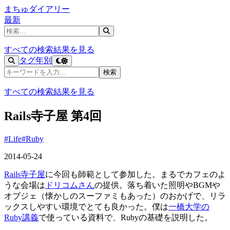
まちゅダイアリー
最新
記事を検索
すべての検索結果を見る
タグ
年別
記事を検索
検索
すべての検索結果を見る
Rails寺子屋 第4回
#Life
#Ruby
2014-05-24
Rails寺子屋
に今回も師範として参加した。まるでカフェのよ
うな会場は
ドリコムさん
の提供。落ち着いた照明やBGMや
オブジェ（懐かしのスーファミもあった）のおかげで、リラ
ックスしやすい環境でとても良かった。僕は
一橋大学の
Ruby講義
で使っている資料で、Rubyの基礎を説明した。