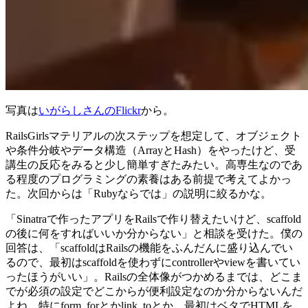
写真は
いがらしさんのFlickr
から。
RailsGirlsマテリアルの次ステップを想定して、オブジェクト
や条件分岐やデータ構造（ArrayとHash）をやったけど、受
講生の反応をみると少し簡単すぎたみたい。高専生なのであ
る程度のプログラミングの素養はある前提で考えてよかっ
た。次回からは「Rubyならでは」の説明に絞るかな。
「Sinatraで作ったアプリをRailsで作り替えたいけど、scaffold
の後に何をすればいいか分からない」と相談を受けた。僕の
回答は、「scaffoldはRailsの機能をふんだんに盛り込んでい
るので、最初はscaffoldを使わずにcontrollerやviewを書いてい
ったほうがいい」。Railsの全体像がつかめるまでは、どこま
でが必須の設定でどこからが便利設定なのか分からないんだ
よね。特にform_forとかlink_toとか。最初はベタでHTMLを