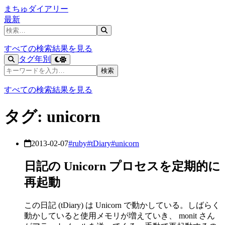
まちゅダイアリー
最新
記事を検索
すべての検索結果を見る
タグ
年別
記事を検索
検索
すべての検索結果を見る
タグ: unicorn
2013-02-07
#ruby
#tDiary
#unicorn
日記の Unicorn プロセスを定期的に
再起動
この日記 (tDiary) は Unicorn で動かしている。しばらく
動かしていると使用メモリが増えていき、 monit さん