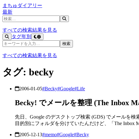
まちゅダイアリー
最新
記事を検索
すべての検索結果を見る
タグ
年別
記事を検索
検索
すべての検索結果を見る
タグ: becky
2006-01-05
#Becky
#Google
#Life
Becky! でメールを整理 (The Inbox Ma
先日、Google のデスクトップ検索 (GDS) で
目的別にフォルダを分けていたんだけど、「The Inbox 
2005-12-13
#memo
#Google
#Becky