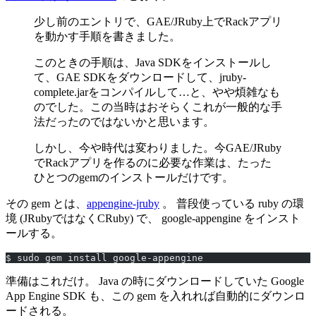
少し前のエントリで、GAE/JRuby上でRackアプリ
を動かす手順を書きました。
このときの手順は、Java SDKをインストールし
て、GAE SDKをダウンロードして、jruby-
complete.jarをコンパイルして…と、やや煩雑なも
のでした。この当時はおそらくこれが一般的な手
法だったのではないかと思います。
しかし、今や時代は変わりました。今GAE/JRuby
でRackアプリを作るのに必要な作業は、たった
ひとつのgemのインストールだけです。
その gem とは、
appengine-jruby
。 普段使っている ruby の環
境 (JRubyではなくCRuby) で、 google-appengine をインスト
ールする。
$ sudo gem install google-appengine
準備はこれだけ。 Java の時にダウンロードしていた Google
App Engine SDK も、この gem を入れれば自動的にダウンロ
ードされる。