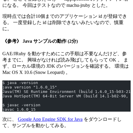
になる。 今回はテストなので machu-jruby とした。
現時点では合計10個までのアプリケーション id が登録でき
る。 一度登録した id は削除できないみたいなので、慎重
に。
《参考》 Java サンプルの動作 (2分)
GAE/JRuby を動かすためにこの手順は不要なんだけど、参
考までに。 興味がなければ読み飛ばしてもらって OK 。 ま
ず、ローカル環境の JDK のバージョンを確認する。 環境は
Mac OS X 10.6 (Snow Leopard) 。
$ java -version
java version "1.6.0_15"
Java(TM) SE Runtime Environment (build 1.6.0_15-b03-219
Java HotSpot(TM) 64-Bit Server VM (build 14.1-b02-90, m
$ javac -version
javac 1.6.0_15
次に、
Google App Engine SDK for Java
をダウンロードし
て、サンプルを動かしてみる。