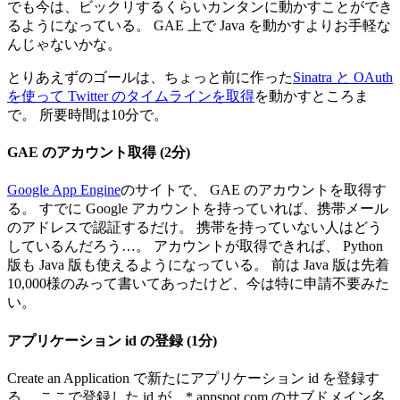
でも今は、ビックリするくらいカンタンに動かすことができ
るようになっている。 GAE 上で Java を動かすよりお手軽な
んじゃないかな。
とりあえずのゴールは、ちょっと前に作った
Sinatra と OAuth
を使って Twitter のタイムラインを取得
を動かすところま
で。 所要時間は10分で。
GAE のアカウント取得 (2分)
Google App Engine
のサイトで、 GAE のアカウントを取得す
る。 すでに Google アカウントを持っていれば、携帯メール
のアドレスで認証するだけ。 携帯を持っていない人はどう
しているんだろう…。 アカウントが取得できれば、 Python
版も Java 版も使えるようになっている。 前は Java 版は先着
10,000様のみって書いてあったけど、今は特に申請不要みた
い。
アプリケーション id の登録 (1分)
Create an Application で新たにアプリケーション id を登録す
る。 ここで登録した id が *.appspot.com のサブドメイン名