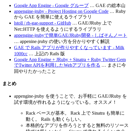
Google App Engine - Google グループ
… GAE の総本山
appengine-jruby - Project Hosting on Google Code
… Ruby
から GAE を簡単に使えるライブラリ
lstoll / rb-gae-support - GitHub
… GAE/JRuby 上で
Net::HTTP を使えるようにするライブラリ
appengine-jrubyで簡単GAE/JRuby開発 - しばそんノート
… appenine-jruby の使い方を分かりやすく解説
GAE で Rails アプリが作りやすくなっています - Milk
1000cc
… 上記の Rails 版
Google App Engine + JRuby + Sinatra + Ruby Twitter Gem
でTwitter APIを利用したWebアプリを作る
… まさに今
回やりたかったこと
まとめ
appengine-jruby を使うことで、お手軽に GAE/JRuby を
試す環境が作れるようになっている。オススメ！
Rack ベースが基本。 Rack 上で Sinatra も簡単に
動く。 Rails も動くらしい。
本格的なアプリを作ろうとすると無料のリソース