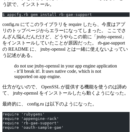
う訳で、インストール。
$ appcfg.rb gem install rb-gae-support
config.ru にてこのライブラリを require したら、今度はアプ
リのトップページからエラーになってしまった。 ここでさ
んざん悩んだんだけど、どうやらこの前に「jruby-openssl」
をインストールしていたことが原因だった。 rb-gae-support
の README に、 jruby-openssl とは一緒に使えないよってい
う記述がある。
do not use jruby-openssl in your app engine application
- it’ll break it!. It uses native code, which is not
supported on app engine.
仕方がないので、 OpenSSL が提供する機能を使うのは諦め
て、 jruby-openssl をインストールしたら動くようになった。
最終的に、 config.ru は以下のようになった。
require 'rubygems'
require 'appengine-rack'
require 'rb-gae-support'
require 'oauth-sample-gae'