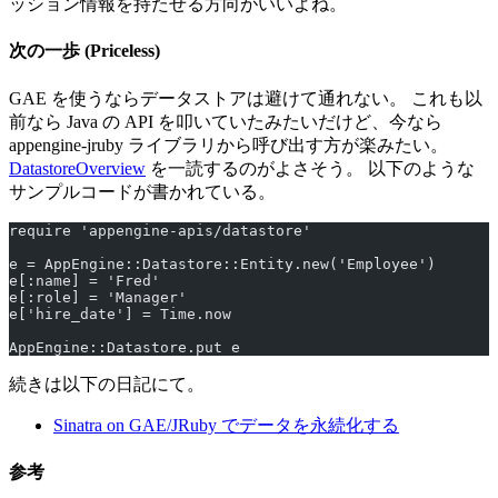
ッション情報を持たせる方向がいいよね。
次の一歩 (Priceless)
GAE を使うならデータストアは避けて通れない。 これも以
前なら Java の API を叩いていたみたいだけど、今なら
appengine-jruby ライブラリから呼び出す方が楽みたい。
DatastoreOverview
を一読するのがよさそう。 以下のような
サンプルコードが書かれている。
require 'appengine-apis/datastore'
e = AppEngine::Datastore::Entity.new('Employee')
e[:name] = 'Fred'
e[:role] = 'Manager'
e['hire_date'] = Time.now
AppEngine::Datastore.put e
続きは以下の日記にて。
Sinatra on GAE/JRuby でデータを永続化する
参考