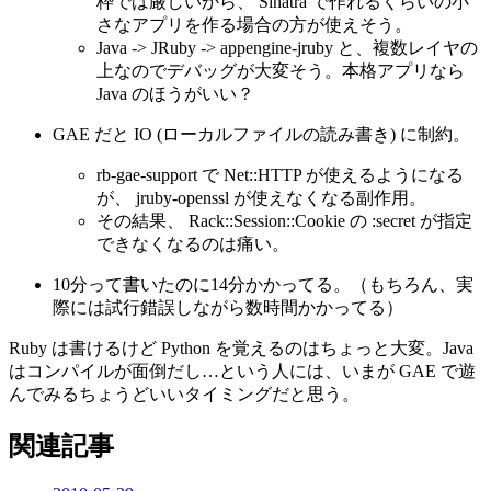
枠では厳しいから、 Sinatra で作れるくらいの小
さなアプリを作る場合の方が使えそう。
Java -> JRuby -> appengine-jruby と、複数レイヤの
上なのでデバッグが大変そう。本格アプリなら
Java のほうがいい？
GAE だと IO (ローカルファイルの読み書き) に制約。
rb-gae-support で Net::HTTP が使えるようになる
が、 jruby-openssl が使えなくなる副作用。
その結果、 Rack::Session::Cookie の :secret が指定
できなくなるのは痛い。
10分って書いたのに14分かかってる。（もちろん、実
際には試行錯誤しながら数時間かかってる）
Ruby は書けるけど Python を覚えるのはちょっと大変。Java
はコンパイルが面倒だし…という人には、いまが GAE で遊
んでみるちょうどいいタイミングだと思う。
関連記事