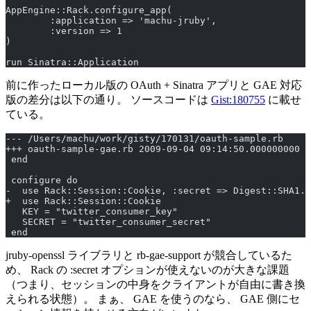
AppEngine::Rack.configure_app(
        :application => 'machu-jruby',
        :version => 1
)
run Sinatra::Application
前に作ったローカル版の OAuth + Sinatra アプリと GAE 対応
版の差分は以下の通り。 ソースコードは
Gist:180755
に載せ
ている。
--- /Users/machu/work/gisty/170131/oauth-sample.rb     
+++ oauth-sample-gae.rb 2009-09-04 09:14:50.000000000 +
 end
 configure do
-  use Rack::Session::Cookie, :secret => Digest::SHA1.h
+  use Rack::Session::Cookie
   KEY = "twitter_consumer_key"
   SECRET = "twitter_consumer_secret"
 end
jruby-openssl ライブラリと rb-gae-support が競合しているた
め、 Rack の :secret オプションが使えないのが大きな課題
（つまり、セッションの中身をクライアントが自由に書き換
えられる状態）。 まぁ、 GAE を使うのなら、 GAE 側にセ