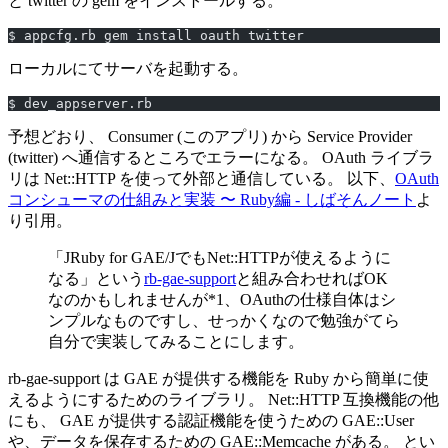
と twitter の gem をインストールする。
$ appcfg.rb gem install oauth twitter
ローカルにてサーバを起動する。
$ dev_appserver.rb
予想どおり、 Consumer (このアプリ) から Service Provider
(twitter) へ通信するところでエラーになる。 OAuth ライブラ
リは Net::HTTP を使って外部と通信している。 以下、
OAuth
コンシューマの仕組みと実装 〜 Ruby編 - しばそんノート
よ
り引用。
「JRuby for GAE/JでもNet::HTTPが使えるように
なる」という
rb-gae-support
と組み合わせればOK
なのかもしれませんが*1、OAuthの仕様自体はシ
ンプルなものですし、せっかくなので勉強がてら
自分で実装してみることにします。
rb-gae-support は GAE が提供する機能を Ruby から簡単に使
えるようにするためのライブラリ。 Net::HTTP 互換機能の他
にも、 GAE が提供する認証機能を使うための GAE::User
や、データを保存するための GAE::Memcache がある。 とい