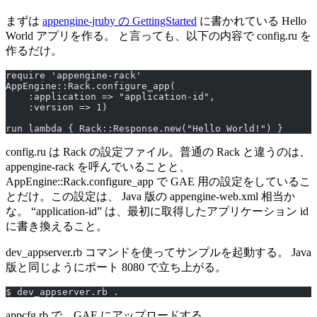
まずは
appengine-jruby の GettingStarted
に書かれている Hello
World アプリを作る。 と言っても、以下の内容で config.ru を
作るだけ。
require 'appengine-rack'
AppEngine::Rack.configure_app(
    :application => "application-id",
    :version => 1)
run lambda { Rack::Response.new("Hello World!") }
config.ru は Rack の設定ファイル。普通の Rack と違うのは、
appengine-rack を呼んでいることと、
AppEngine::Rack.configure_app で GAE 用の設定をしているこ
とだけ。この設定は、 Java 版の appengine-web.xml 相当か
な。 “application-id” は、最初に取得したアプリケーション id
に書き換えること。
dev_appserver.rb コマンドを使ってサンプルを起動する。 Java
版と同じようにポート 8080 で立ち上がる。
$ dev_appserver.rb .
appcfg.rb で GAE にアップロードする。