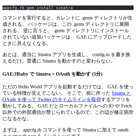
appcfg.rb gem install sinatra
コマンドを実行すると、カレントに .gems ディレクトリが生
成される。 パッケージは、この .gems ディレクトリに展開
される。 逆に言うと、 .gems ディレクトリにインストール
されていない追加パッケージは、 GAE にアップロードした
ときに見えなくなる。
あとは、適当に Sinatra アプリを生成し、 config.ru を書き換
えるだけ。普通に Sinatra を動かすのと変わらない。
GAE/JRuby で Sinatra + OAuth を動かす (5分)
ただの Hello World アプリを起動するだけでは、 GAE を使っ
ている特徴が見えてこない。 そこで、前に作った
Sinatra と
OAuth を使って Twitter のタイムラインを取得
するアプリを
動かしてみる。 GAE だとローカルファイルへの IO や Fetch
以外での外部通信が禁じられているので、この辺が修正箇所
になるかな。
まずは、 appcfg.rb コマンドを使って Sinatra に加えて oauth