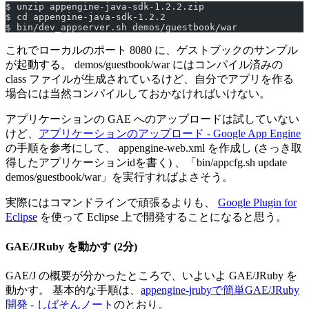
$ unzip appengine-java-sdk-1.2.2.zip
$ cd appengine-java-sdk-1.2.2
$ bin/dev_appserver.sh demos/guestbook/war
これでローカルのポート 8080 に、ゲストブックのサンプル
が起動する。 demos/guestbook/war にはコンパイル済みの
class ファイルが生成されているけど、自分でアプリを作る
場合には当然コンパイルしておかなければいけない。
アプリケーションの GAE へのアップロードは試していない
けど、
アプリケーションのアップロード - Google App Engine
の手順を参考にして、 appengine-web.xml を作成し (さっき取
得したアプリケーションidを書く) 、「bin/appcfg.sh update
demos/guestbook/war」を実行すればよさそう。
実際にはコマンドラインで頑張るよりも、
Google Plugin for
Eclipse
を使って Eclipse 上で開発することになると思う。
GAE/JRuby を動かす (2分)
GAE/J の概要が分かったところで、いよいよ GAE/JRuby を
動かす。 基本的な手順は、
appengine-jrubyで簡単GAE/JRuby
開発 - しばそんノート
のとおり。