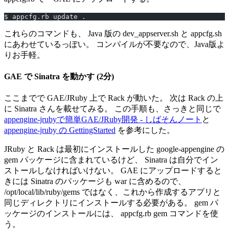
$ appcfg.rb update .
これらのコマンドも、 Java 版の dev_appserver.sh と appcfg.sh
にあわせているっぽい。 コンパイルが不要なので、Java版よ
りお手軽。
GAE で Sinatra を動かす (2分)
ここまでで GAE/JRuby 上で Rack が動いた。 次は Rack の上
に Sinatra さんを載せてみる。 この手順も、さっきと同じで
appengine-jrubyで簡単GAE/JRuby開発 - しばそんノート
と
appengine-jruby の GettingStarted
を参考にした。
JRuby と Rack は最初にインストールした google-appengine の
gem パッケージに含まれているけど、 Sinatra は自分でイン
ストールしなければいけない。 GAE にアップロードすると
きには Sinatra のパッケージも war に含めるので、
/opt/local/lib/ruby/gems ではなく、これから作成するアプリと
同じディレクトリにインストールする必要がある。 gem パ
ッケージのインストールには、 appcfg.rb gem コマンドを使
う。