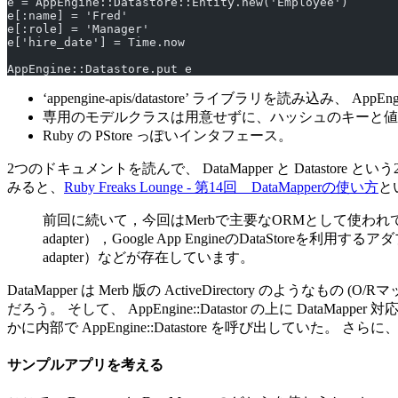
e = AppEngine::Datastore::Entity.new('Employee')
e[:name] = 'Fred'
e[:role] = 'Manager'
e['hire_date'] = Time.now
AppEngine::Datastore.put e
‘appengine-apis/datastore’ ライブラリを読み込み、 AppEn
専用のモデルクラスは用意せずに、ハッシュのキーと値
Ruby の PStore っぽいインタフェース。
2つのドキュメントを読んで、 DataMapper と Datast
みると、
Ruby Freaks Lounge - 第14回 DataMapperの使い方
と
前回に続いて，今回はMerbで主要なORMとして使われているDa
adapter），Google App EngineのDataStoreを利
adapter）などが存在しています。
DataMapper は Merb 版の ActiveDirectory のような
だろう。 そして、 AppEngine::Datastor の上に DataMap
かに内部で AppEngine::Datastore を呼び出していた。 
サンプルアプリを考える