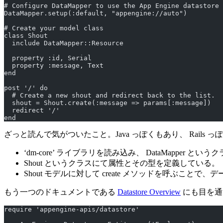
# Configure DataMapper to use the App Engine datastore
DataMapper.setup(:default, "appengine://auto")
# Create your model class
class Shout
  include DataMapper::Resource
  property :id, Serial
  property :message, Text
end
post '/' do
  # Create a new shout and redirect back to the list.
  shout = Shout.create(:message => params[:message])
  redirect '/'
end
ざっと読んで気がついたこと。Java っぽくもあり、 Rails 
‘dm-core’ ライブラリを読み込み、 DataMapper 
Shout というクラスにて属性とその型を定義している。
Shout モデルに対して create メソッドを呼ぶことで
もう一つのドキュメントである
Datastore Overview
にも目を通
require 'appengine-apis/datastore'