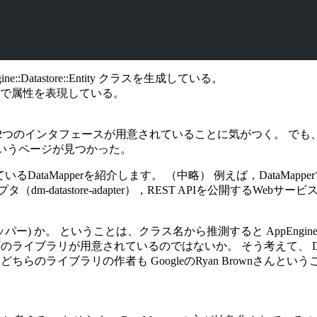
gine::Datastore::Entity クラスを生成している。
で属性を表現している。
ore という2つのインタフェースが用意されていることに気がつく。 でも
いうページが見つかった。
taMapperを紹介します。 （中略） 例えば，DataMapperでC
用するアダプタ（dm-datastore-adapter），REST APIを公開する
もの (O/Rマッパー) か。 ということは、クラス名から推測すると AppEngi
per 対応のライブラリが用意されているのではないか。 そう考えて、 DataMap
さらに、どちらのライブラリの作者も GoogleのRyan Brownさんと