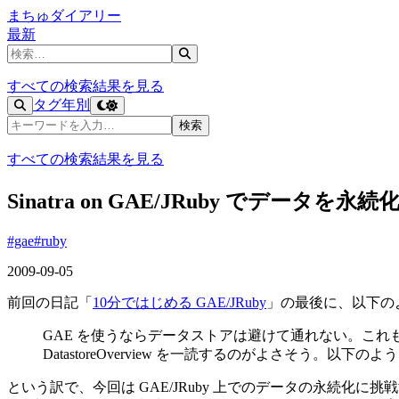
まちゅダイアリー
最新
記事を検索
すべての検索結果を見る
タグ
年別
記事を検索
検索
すべての検索結果を見る
Sinatra on GAE/JRuby でデータを永
#gae
#ruby
2009-09-05
前回の日記「
10分ではじめる GAE/JRuby
」の最後に、以下の
GAE を使うならデータストアは避けて通れない。これも以前なら
DatastoreOverview を一読するのがよさそう。以
という訳で、今回は GAE/JRuby 上でのデータの永続