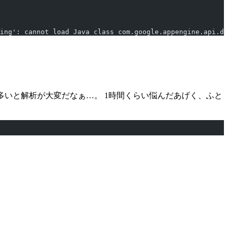
ing': cannot load Java class com.google.appengine.api.da
。
レイヤが多いと解析が大変だなぁ…。 1時間くらい悩んだあげく、ふと