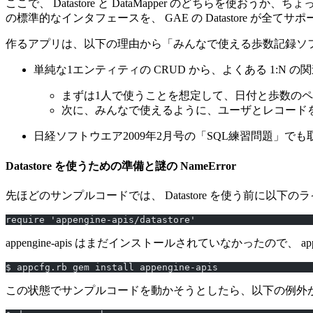
ここで、 Datastore と DataMapper のどちらを使おう
の標準的なインタフェースを、 GAE の Datastore が全てサポ
作るアプリは、以下の理由から「みんなで使える歩数記録ソ
単純な1エンティティの CRUD から、よくある 1:N 
まずは1人で使うことを想定して、日付と歩数のペ
次に、みんなで使えるように、ユーザとレコードを関
日経ソフトウエア2009年2月号の「SQL練習問題」で
Datastore を使うための準備と謎の NameError
先ほどのサンプルコードでは、 Datastore を使う前に以下
require 'appengine-apis/datastore'
appengine-apis はまだインストールされていなかったので、 a
$ appcfg.rb gem install appengine-apis
この状態でサンプルコードを動かそうとしたら、以下の例外