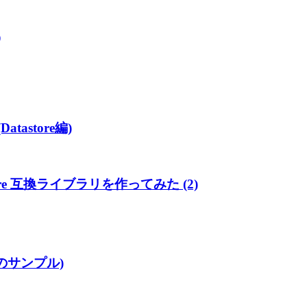
)
atastore編)
 PStore 互換ライブラリを作ってみた (2)
raのサンプル)