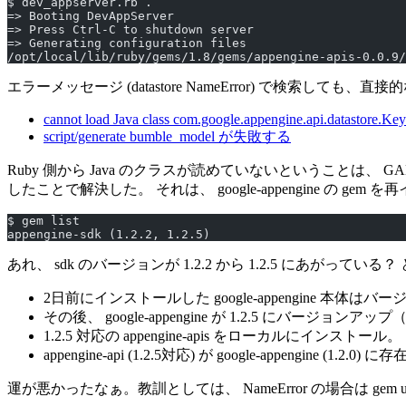
$ dev_appserver.rb .
=> Booting DevAppServer
=> Press Ctrl-C to shutdown server
=> Generating configuration files
/opt/local/lib/ruby/gems/1.8/gems/appengine-apis-0.0.9/
エラーメッセージ (datastore NameError) で検索
cannot load Java class com.google.appengine.api.datastore.Key
script/generate bumble_model が失敗する
Ruby 側から Java のクラスが読めていないということは、 
したことで解決した。 それは、 google-appengine の g
$ gem list
appengine-sdk (1.2.2, 1.2.5)
あれ、 sdk のバージョンが 1.2.2 から 1.2.5 にあが
2日前にインストールした google-appengine 本体はバージ
その後、 google-appengine が 1.2.5 にバージ
1.2.5 対応の appengine-apis をローカルにインストール。
appengine-api (1.2.5対応) が google-appeng
運が悪かったなぁ。教訓としては、 NameError の場合は gem