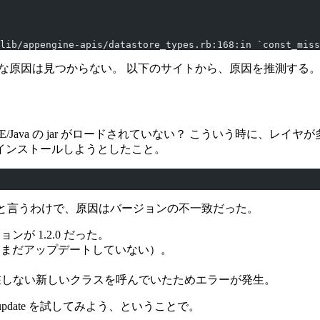
lib/appengine-apis/datastore_types.rb:168:in `const_miss
しても、直接的な原因は見つからない。 以下のサイトから、原因を推測する
GAE/Java の jar がロードされていない？ こういう時に、
em を再インストールしようとしたこと。
っている？ と言うわけで、原因はバージョンの不一致だった。
ョンが 1.2.0 だった。
ョンアップ（まだアップデートしていない）。
ine (1.2.0) に存在しない新しいクラスを呼んでいたためエラーが発生。
 update を試してみよう、ということで。