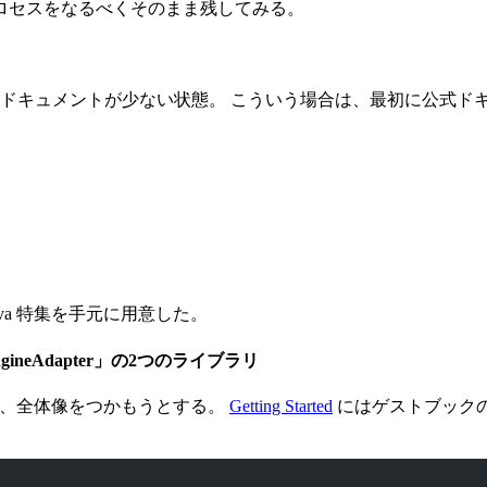
ロセスをなるべくそのまま残してみる。
eb 上にドキュメントが少ない状態。 こういう場合は、最初に公
 for Java 特集を手元に用意した。
AppEngineAdapter」の2つのライブラリ
んで、全体像をつかもうとする。
Getting Started
にはゲストブックの