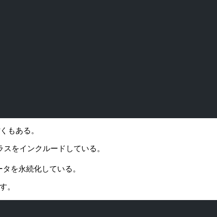
っぽくもある。
というクラスをインクルードしている。
、データを永続化している。
す。