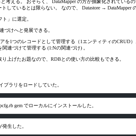
か、ちょっと考える。 おそらく、 DataMapper の方が抽象化されて
ートしているとは限らない。 なので、 Datastore → DataMa
フト」に選定。
の関連づけへと発展できる。
アを1つのレコードとして管理する（1エンティティのCRUD）
連づけて管理する (1:Nの関連づけ) 。
も取り上げたお題なので、RDBとの使い方の比較もできる。
のライブラリをロードしていた。
ppcfg.rb gem でローカルにインストールした。
が発生した。