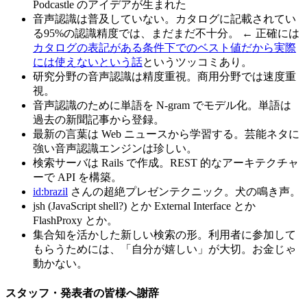
Podcastle のアイデアが生まれた
音声認識は普及していない。カタログに記載されてい
る95%の認識精度では、まだまだ不十分。 ← 正確には
カタログの表記がある条件下でのベスト値だから実際
には使えないという話
というツッコミあり。
研究分野の音声認識は精度重視。商用分野では速度重
視。
音声認識のために単語を N-gram でモデル化。単語は
過去の新聞記事から登録。
最新の言葉は Web ニュースから学習する。芸能ネタに
強い音声認識エンジンは珍しい。
検索サーバは Rails で作成。REST 的なアーキテクチャ
ーで API を構築。
id:brazil
さんの超絶プレゼンテクニック。犬の鳴き声。
jsh (JavaScript shell?) とか External Interface とか
FlashProxy とか。
集合知を活かした新しい検索の形。利用者に参加して
もらうためには、「自分が嬉しい」が大切。お金じゃ
動かない。
スタッフ・発表者の皆様へ謝辞