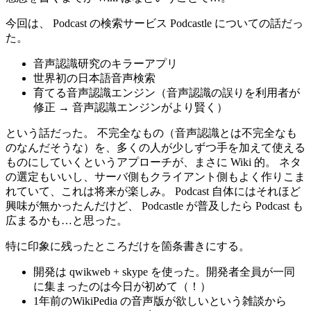
今回は、 Podcast の検索サービス Podcastle についての話だっ
た。
音声認識研究のキラーアプリ
世界初の日本語音声検索
育てる音声認識エンジン（音声認識の誤りを利用者が
修正 → 音声認識エンジンがより賢く）
という話だった。 不完全なもの（音声認識とは不完全なも
のなんだそうな）を、多くの人が少しずつ手を加えて使える
ものにしていくというアプローチが、まさに Wiki 的。 ネタ
の選定もいいし、サーバ側もクライアント側もよく作りこま
れていて、これは将来が楽しみ。 Podcast 自体にはそれほど
興味が無かったんだけど、 Podcastle が普及したら Podcast も
広まるかも…と思った。
特に印象に残ったところだけを箇条書きにする。
開発は qwikweb + skype を使った。開発者全員が一同
に集まったのは今日が初めて（！）
1年前のWikiPedia の音声版が欲しいという雑談から