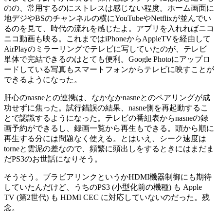
のの、常用するのにストレスは感じない程度。ホーム画面に
地デジやBSのチャンネルの横にYouTubeやNetflixが並んでい
るのを見て、時代の流れを感じたよ。アプリを入れればニコ
ニコ動画も映る。これまではiPhoneからAppleTVを経由して
AirPlayのミラーリングでテレビに写していたのが、テレビ
単体で完結できるのはとても便利。Google Photoにアップロ
ードしている写真もスマートフォンからテレビに映すことが
できるようになった。
肝心のnasneとの連携は、なかなかnasneとのペアリングが成
功せずに焦った。試行錯誤の結果、nasne側を再起動するこ
とで認識するようになった。テレビの番組表からnasneの録
画予約ができるし、録画一覧から再生もできる。頭から順に
再生する分には問題なく使える。とはいえ、シーク速度は
torneと雲泥の差なので、頻繁に頭出しをするときにはまだま
だPS3のお世話になりそう。
そうそう。ブラビアリンクというかHDMI機器制御にも期待
していたんだけど、うちのPS3 (小型化前の機種) も Apple
TV (第2世代) も HDMI CEC に対応していないのだった。残
念。