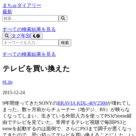
まちゅダイアリー
最新
記事を検索
すべての検索結果を見る
タグ
年別
記事を検索
検索
すべての検索結果を見る
テレビを買い換えた
#Life
2015-12-24
9年間使ってきたSONYの
BRAVIA KDL-40V2500
が壊れてし
まった。数ヶ月前からチューナー（地デジ、BS）が映らな
くなってしまい、生きている外部入力を使ってPS3のtorne経
由でテレビを見ていた。常用するテレビ視聴で毎回PS3と
torneを起動するのは面倒で、さらにPS3まで調子が悪くなっ
てきたので、思い切ってテレビを買い換えることにした。い