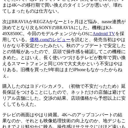
まは4Kへの移行期で買い換えのタイミングが悪いが、壊れ
てしまったものは仕方ない。
次はBRAVIAかREGZAかなーと1ヶ月ほど悩み、nasne連携が
決めてとなり次もSONYのBRAVIAにした。機種はKJ-
49X8500C。今回のモデルチェンジからOSに
Android TV
を採
用している。
価格.comのレビュー
を読むと、発売当初はやは
りかなり不安定だったみたい。秋のアップデートで安定した
との情報があったので、店頭で操作感を確認してこの機種に
きめた。とはいえ、長く使いつづけるテレビが数年で買い換
えるスマートフォンと同じOSで大丈夫かという不安はやは
りある。旧機を買った9年前はまだiPhoneもなかったからね
ぇ。
購入したのはヨドバシカメラ。（初物で不安だったため）延
長保証をつけることにしたので、ネットだけの店舗は避けて
リアル店舗にした。交渉の結果、店頭価格から予想以上に安
くしてもらえた。
テレビの画面はやはり綺麗。4Kへのアップコンバートの結
果なのか、それとも映像処理技術の向上なのか、地デジもこ
れまでより鮮やかに映る。操作感はサクサクにはほど遠いも