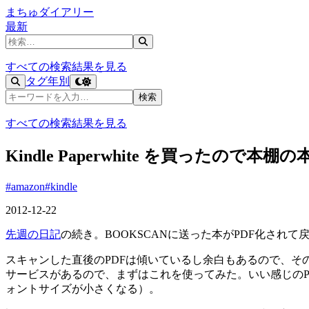
まちゅダイアリー
最新
記事を検索
すべての検索結果を見る
タグ
年別
記事を検索
検索
すべての検索結果を見る
Kindle Paperwhite を買ったので本
#amazon
#kindle
2012-12-22
先週の日記
の続き。BOOKSCANに送った本がPDF化されて戻って
スキャンした直後のPDFは傾いているし余白もあるので、そのまま 
サービスがあるので、まずはこれを使ってみた。いい感じのPDFを
ォントサイズが小さくなる）。