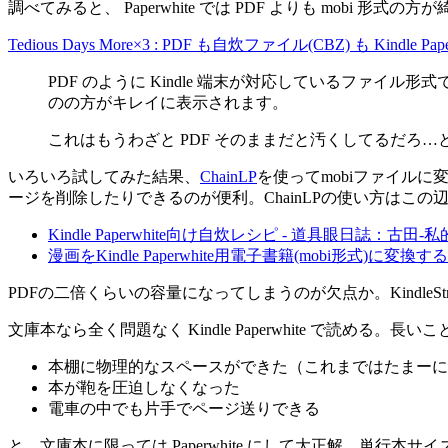
調べてみると、 Paperwhite では PDF よりも mobi 形
Tedious Days More×3 : PDF も自炊ファイル(CBZ) も K
PDF のように Kindle 端末が対応しているファイル形式
のの方がキレイに表示されます。
これはもうわざと PDF そのままだと汚くしてるだろ…
いろいろ試してみた結果、
ChainLP
を使ってmobiファイル
ージを削除したりできるのが便利。ChainLPの使い方はこの
Kindle Paperwhite向け自炊レシピ - 道具眼日誌：古田-
漫画をKindle Paperwhite用電子書籍(mobi形式)に変換する
PDFの二倍くらいの容量になってしまうのが欠点か。Kindle
文庫本なら全く問題なく Kindle Paperwhite で読
本棚に物理的なスペースができた（これまではたまーに
本が鞄を圧迫しなくなった
電車の中でも片手でページ送りできる
と、文庫本に限っては Paperwhite にして大正解。単行