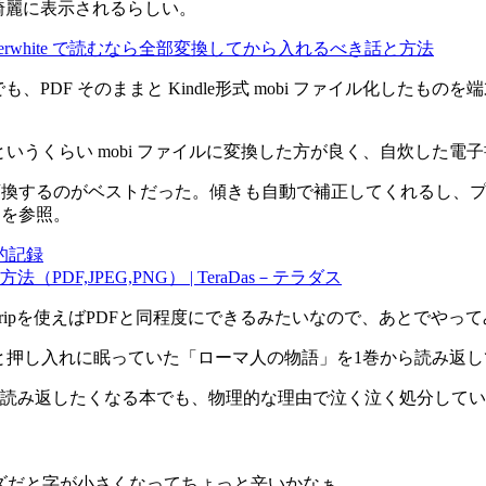
式の方が綺麗に表示されるらしい。
indle Paperwhite で読むなら全部変換してから入れるべき話と方法
でも、PDF そのままと Kindle形式 mobi ファイル化したも
というくらい mobi ファイルに変換した方が良く、自炊した電
に変換するのがベストだった。傾きも自動で補正してくれるし、
辺を参照。
私的記録
方法（PDF,JPEG,PNG） | TeraDas－テラダス
Stripを使えばPDFと同程度にできるみたいなので、あとでやっ
める。長いこと押し入れに眠っていた「ローマ人の物語」を1巻から読み返
読み返したくなる本でも、物理的な理由で泣く泣く処分してい
本サイズだと字が小さくなってちょっと辛いかなぁ。