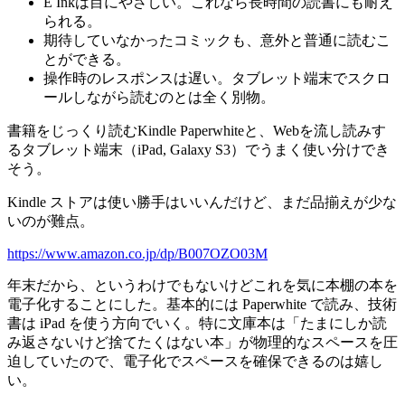
E Inkは目にやさしい。これなら長時間の読書にも耐え
られる。
期待していなかったコミックも、意外と普通に読むこ
とができる。
操作時のレスポンスは遅い。タブレット端末でスクロ
ールしながら読むのとは全く別物。
書籍をじっくり読むKindle Paperwhiteと、Webを流し読みす
るタブレット端末（iPad, Galaxy S3）でうまく使い分けでき
そう。
Kindle ストアは使い勝手はいいんだけど、まだ品揃えが少な
いのが難点。
https://www.amazon.co.jp/dp/B007OZO03M
年末だから、というわけでもないけどこれを気に本棚の本を
電子化することにした。基本的には Paperwhite で読み、技術
書は iPad を使う方向でいく。特に文庫本は「たまにしか読
み返さないけど捨てたくはない本」が物理的なスペースを圧
迫していたので、電子化でスペースを確保できるのは嬉し
い。