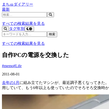
まちゅダイアリー
最新
記事を検索
すべての検索結果を見る
タグ
年別
記事を検索
検索
すべての検索結果を見る
自作PCの電源を交換した
#memo
#Life
2011-08-01
去年の1月
に組み立てたマシンが、最近調子悪くなってきた。
用していて、もう6年以上も使っていたのでそろそろ交換時か。 写