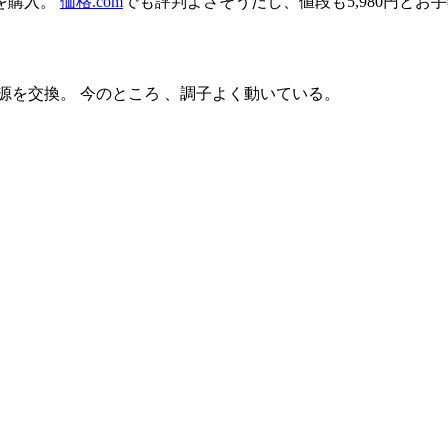
0を購入。
価格.com
でも評判よさそうだし、値段も5,980円とお
源を交換。 今のところ 、調子よく動いている。