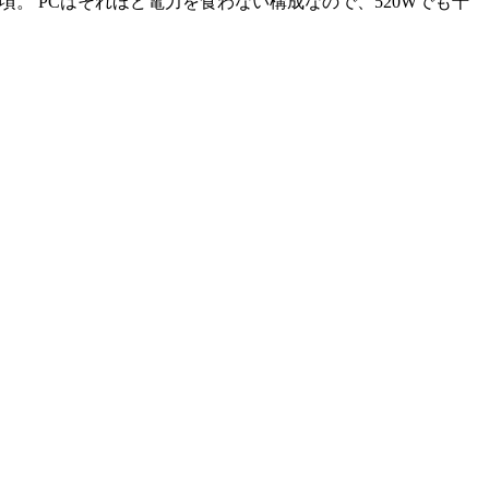
手頃。 PCはそれほど電力を食わない構成なので、520Wでも十