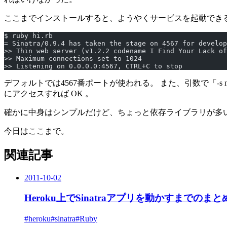
ここまでインストールすると、ようやくサービスを起動でき
$ ruby hi.rb
= Sinatra/0.9.4 has taken the stage on 4567 for develop
>> Thin web server (v1.2.2 codename I Find Your Lack of
>> Maximum connections set to 1024
>> Listening on 0.0.0.0:4567, CTRL+C to stop
デフォルトでは4567番ポートが使われる。 また、引数で「-s mon
にアクセスすれば OK 。
確かに中身はシンプルだけど、ちょっと依存ライブラリが多
今日はここまで。
関連記事
2011-10-02
Heroku上でSinatraアプリを動かすまでのまと
#heroku
#sinatra
#Ruby