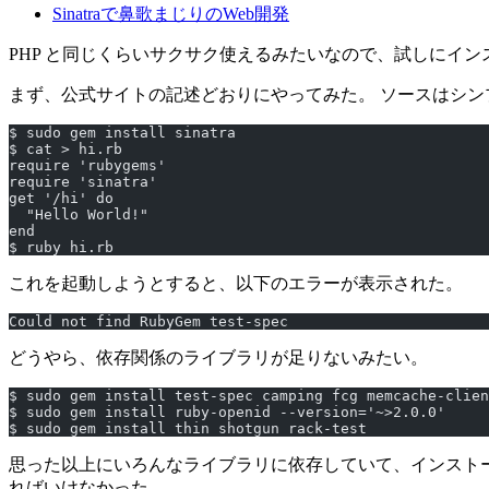
Sinatraで鼻歌まじりのWeb開発
PHP と同じくらいサクサク使えるみたいなので、試しにインス
まず、公式サイトの記述どおりにやってみた。 ソースはシン
$ sudo gem install sinatra
$ cat > hi.rb
require 'rubygems'
require 'sinatra'
get '/hi' do
  "Hello World!"
end
$ ruby hi.rb
これを起動しようとすると、以下のエラーが表示された。
Could not find RubyGem test-spec
どうやら、依存関係のライブラリが足りないみたい。
$ sudo gem install test-spec camping fcg memcache-clien
$ sudo gem install ruby-openid --version='~>2.0.0'
$ sudo gem install thin shotgun rack-test
思った以上にいろんなライブラリに依存していて、インストールには1
ればいけなかった。