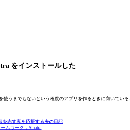
atra をインストールした
ls を使うまでもないという程度のアプリを作るときに向いているとのこ
- 医者を志す妻を応援する夫の日記
レームワーク，Sinatra