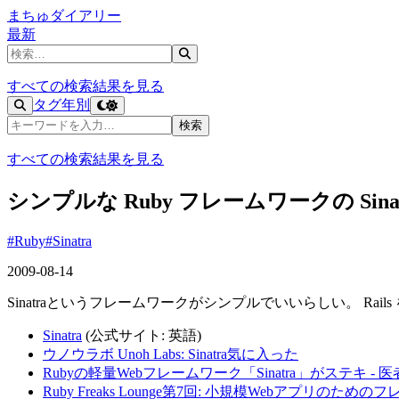
まちゅダイアリー
最新
記事を検索
すべての検索結果を見る
タグ
年別
記事を検索
検索
すべての検索結果を見る
シンプルな Ruby フレームワークの Sin
#Ruby
#Sinatra
2009-08-14
Sinatraというフレームワークがシンプルでいいらしい。 Rai
Sinatra
(公式サイト: 英語)
ウノウラボ Unoh Labs: Sinatra気に入った
Rubyの軽量Webフレームワーク「Sinatra」がステキ 
Ruby Freaks Lounge第7回: 小規模Webアプリのためのフ