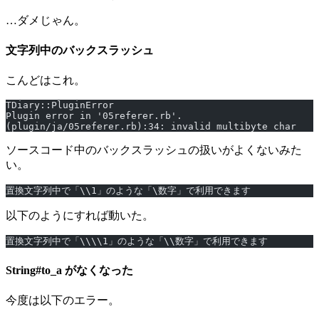
…ダメじゃん。
文字列中のバックスラッシュ
こんどはこれ。
TDiary::PluginError
Plugin error in '05referer.rb'.
(plugin/ja/05referer.rb):34: invalid multibyte char
ソースコード中のバックスラッシュの扱いがよくないみた
い。
置換文字列中で「\\1」のような「\数字」で利用できます
以下のようにすれば動いた。
置換文字列中で「\\\\1」のような「\\数字」で利用できます
String#to_a がなくなった
今度は以下のエラー。