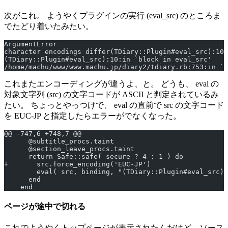
次がこれ。 ようやくプラグインの実行 (eval_src) のところま
でたどり着いたみたい。
ArgumentError
character encodings differ(TDiary::Plugin#eval_src):10:
(TDiary::Plugin#eval_src):10:in `block in eval_src'
/home/machu/www/www.machu.jp/diary2/tdiary.rb:753:in `e
これまたエンコーディングが違うよ、と。 どうも、 eval の
対象文字列 (src) の文字コードが ASCII と判定されているみ
たい。 ちょっとやっつけで、 eval の直前で src の文字コード
を EUC-JP と指定したらエラーがでなくなった。
@@ -747,6 +748,7 @@
      @subtitle_procs.taint
      @section_leave_procs.taint
      return Safe::safe( secure ? 4 : 1 ) do
+       src.force_encoding('EUC-JP')
        eval( src, binding, "(TDiary::Plugin#eval_src)"
      end
    end
ページが途中で切れる
これでようやくトップページが表示されたんだけど、ソース