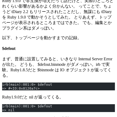
Ruby 1.9.0 で非互換が増えたって話だけど、実際のところど
れくらい影響があるかよく分かんない。 ってことで、ちょ
うど tDiary 2.2 もリリースされたことだし、無謀にも tDiary
を Ruby 1.9.0 で動かそうとしてみた。 とりあえず、トップ
ページが表示されるところまではできた。 でも、編集とか
プラグイン系はダメっぽい。
以下、トップページを動かすまでの記録。
$defout
まず、普通に設置してみると、いきなり Internal Server Error
が出た。 どうも、 $defout.binmode がダメっぽい。irb で実
験。Ruby1.8.5だと $binmode は IO オブジェクトが返ってく
る。
irb(main):001:0> $defout
=> #<IO:0x8120a7c>
Ruby1.9.0だと nil が返ってくる。
irb(main):001:0> $defout
=> nil