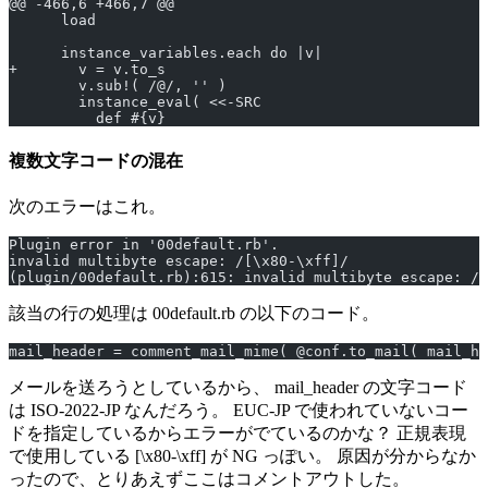
@@ -466,6 +466,7 @@
      load
      instance_variables.each do |v|
+       v = v.to_s
        v.sub!( /@/, '' )
        instance_eval( <<-SRC
          def #{v}
複数文字コードの混在
次のエラーはこれ。
Plugin error in '00default.rb'.
invalid multibyte escape: /[\x80-\xff]/
(plugin/00default.rb):615: invalid multibyte escape: /[
該当の行の処理は 00default.rb の以下のコード。
mail_header = comment_mail_mime( @conf.to_mail( mail_he
メールを送ろうとしているから、 mail_header の文字コード
は ISO-2022-JP なんだろう。 EUC-JP で使われていないコー
ドを指定しているからエラーがでているのかな？ 正規表現
で使用している [\x80-\xff] が NG っぽい。 原因が分からなか
ったので、とりあえずここはコメントアウトした。