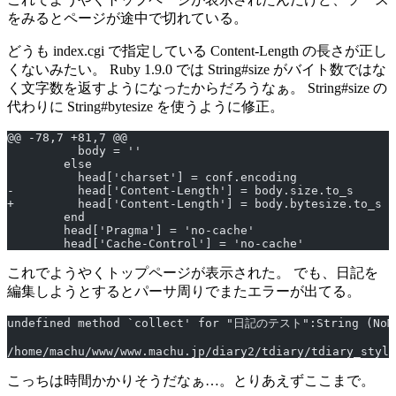
をみるとページが途中で切れている。
どうも index.cgi で指定している Content-Length の長さが正し
くないみたい。 Ruby 1.9.0 では String#size がバイト数ではな
く文字数を返すようになったからだろうなぁ。 String#size の
代わりに String#bytesize を使うように修正。
@@ -78,7 +81,7 @@
          body = ''
        else
          head['charset'] = conf.encoding
-         head['Content-Length'] = body.size.to_s
+         head['Content-Length'] = body.bytesize.to_s
        end
        head['Pragma'] = 'no-cache'
        head['Cache-Control'] = 'no-cache'
これでようやくトップページが表示された。 でも、日記を
編集しようとするとパーサ周りでまたエラーが出てる。
undefined method `collect' for "日記のテスト":String (NoM
/home/machu/www/www.machu.jp/diary2/tdiary/tdiary_style
こっちは時間かかりそうだなぁ…。とりあえずここまで。