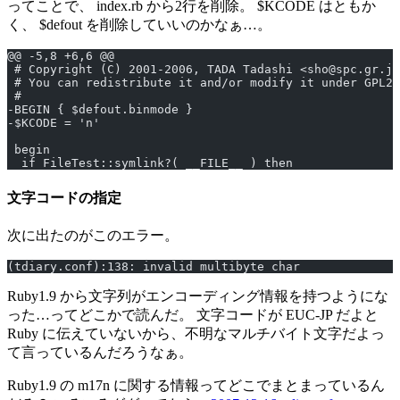
ってことで、 index.rb から2行を削除。 $KCODE はともか
く、 $defout を削除していいのかなぁ…。
@@ -5,8 +6,6 @@
 # Copyright (C) 2001-2006, TADA Tadashi <sho@spc.gr.jp
 # You can redistribute it and/or modify it under GPL2.
 #
-BEGIN { $defout.binmode }
-$KCODE = 'n'
 begin
  if FileTest::symlink?( __FILE__ ) then
文字コードの指定
次に出たのがこのエラー。
(tdiary.conf):138: invalid multibyte char
Ruby1.9 から文字列がエンコーディング情報を持つようにな
った…ってどこかで読んだ。 文字コードが EUC-JP だよと
Ruby に伝えていないから、不明なマルチバイト文字だよっ
て言っているんだろうなぁ。
Ruby1.9 の m17n に関する情報ってどこでまとまっているん