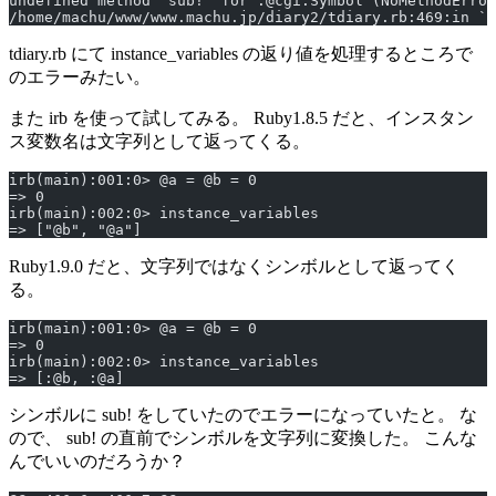
undefined method `sub!' for :@cgi:Symbol (NoMethodError
/home/machu/www/www.machu.jp/diary2/tdiary.rb:469:in `b
tdiary.rb にて instance_variables の返り値を処理するところで
のエラーみたい。
また irb を使って試してみる。 Ruby1.8.5 だと、インスタン
ス変数名は文字列として返ってくる。
irb(main):001:0> @a = @b = 0
=> 0
irb(main):002:0> instance_variables
=> ["@b", "@a"]
Ruby1.9.0 だと、文字列ではなくシンボルとして返ってく
る。
irb(main):001:0> @a = @b = 0
=> 0
irb(main):002:0> instance_variables
=> [:@b, :@a]
シンボルに sub! をしていたのでエラーになっていたと。 な
ので、 sub! の直前でシンボルを文字列に変換した。 こんな
んでいいのだろうか？