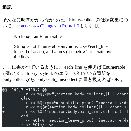
追記
そんなに時間かからなかった。 String#collect の仕様変更につ
いて、
eigenclass - Changes in Ruby 1.9
より引用。
No longer an Enumerable
String is not Enumerable anymore. Use #each_line
instead of #each, and #lines (see below) to iterate over
the lines.
ここに書かれているように、 each_line を使えば Enumerable
が取れる。 tdiary_style.rb のエラーが出ている箇所を
body.collect から body.each_line.collect に書き換えれば OK 。
@@ -199,7 +199,7 @@
          r << %Q[<p>#{section.body.collect{|l|l.chomp
        else
          r << %Q[<p><%= subtitle_proc( Time::at( #{da
-         r << %Q[#{section.body.collect{|l|l.chomp.su
+         r << %Q[#{section.body.each_line.collect{|l|
        end
        r << %Q[<%= section_leave_proc( Time::at( #{dat
        r << %Q[</div>]