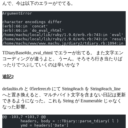
んで、今は以下のエラーがでてる。
ArgumentError
character encodings differ
(erb):66:in `concat'
(erb):66:in `do_eval_rhtml'
/home/machu/local/lib/ruby/1.9.0/erb.rb:743:in `eval'
/home/machu/local/lib/ruby/1.9.0/erb.rb:743:in `result'
/home/machu/www/www.machu.jp/diary2/tdiary.rb:1094:in `
TDiaryBase#do_eval_rhtml でエラーが出てる。 また文字エン
コーディングが違うよと。 うーん。そろそろ行き当たりば
ったりでつぶしていくのは辛いかな？
追記2
defaultio.rb と 05referer.rb にて String#each を String#each_line
へと置き換えると、マルチバイト文字を含まない日記は更新
できるようになった。これも String が Enumerable じゃなく
なった影響。
@@ -103,7 +103,7 @@
        headers, body = ::TDiary::parse_tdiary( l )
        ymd = headers['Date']