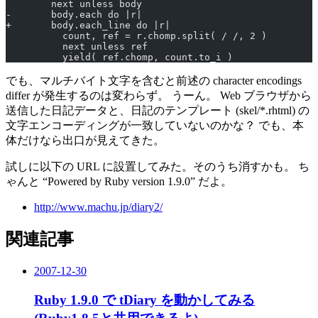
        next unless body
-       body.each do |r|
+       body.each_line do |r|
          count, ref = r.chomp.split( / /, 2 )
          next unless ref
          yield( ref.chomp, count.to_i )
でも、マルチバイト文字を含むと前述の character encodings
differ が発生するのは変わらず。 うーん。 Web ブラウザから
送信した日記データと、日記のテンプレート (skel/*.rhtml) の
文字エンコーディングが一致していないのかな？ でも、本
体だけなら出口が見えてきた。
試しに以下の URL に設置してみた。そのうち消すかも。 ち
ゃんと “Powered by Ruby version 1.9.0” だよ。
http://www.machu.jp/diary2/
関連記事
2007-12-30
Ruby 1.9.0 で tDiary を動かしてみる