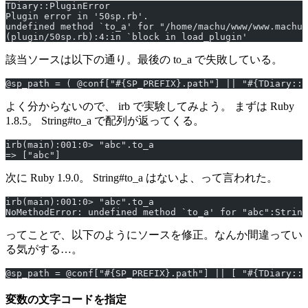
TDiary::PluginError
Plugin error in '50sp.rb'.
undefined method `to_a' for "/home/machu/www/www.machu.
(plugin/50sp.rb):4:in `block in load_plugin'
該当ソースは以下の通り。最後の to_a で失敗している。
@sp_path = ( @conf["#{SP_PREFIX}.path"] || "#{TDiary::P
よく分からないので、 irb で実験してみよう。 まずは Ruby
1.8.5。 String#to_a で配列が返ってくる。
irb(main):001:0> "abc".to_a
=> ["abc"]
次に Ruby 1.9.0。 String#to_a はないよ、って言われた。
irb(main):001:0> "abc".to_a
NoMethodError: undefined method `to_a' for "abc":String
ってことで、以下のようにソースを修正。なんか間違ってい
る気がする…。
@sp_path = @conf["#{SP_PREFIX}.path"] || [ "#{TDiary::P
変数の文字コードを指定