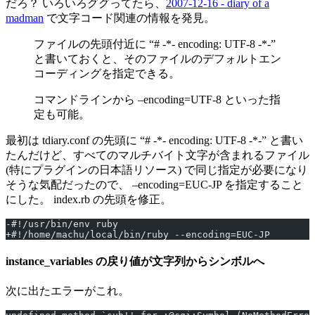
だろ？ いろいろググってたら、
2007-12-16 - diary of a
madman
で文字コード関連の情報を発見。
ファイルの先頭付近に “# -*- encoding: UTF-8 -*-”
と書いておくと、そのファイルのデフォルトエン
コーディングを指定できる。
コマンドラインから –encoding=UTF-8 といった指
定も可能。
最初は tdiary.conf の先頭に “# -*- encoding: UTF-8 -*-” と書い
たんだけど、すべてのマルチバイト文字が含まれるファイル
(特にプラグインの日本語リソース) で同じ指定が必要になり
そうな気配だったので、 –encoding=EUC-JP を指定すること
にした。 index.rb の先頭を修正。
-#!/usr/bin/env ruby
+#!/home/machu/local/bin/ruby --encoding=EUC-JP
instance_variables の戻り値が文字列からシンボルへ
次に出たエラーがこれ。