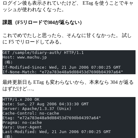
ログイン後も表示されていたけど、 ETag を使うことでキャ
ッシュが使われなくなった。
課題（F5リロードで304が返らない）
これでめでたしと思ったら、そんなに甘くなかった。 試し
に F5 でリロードしてみる。
GET /sample/tdiary-auth/ HTTP/1.1
Host: www.machu.jp
（略）
If-Modified-Since: Wed, 21 Jun 2006 07:00:25 GMT
If-None-Match: "e72a783e48a9d08453d7690b04397a64"
最終更新日も ETag も変わらないから、本来なら 304 が返る
はずだけど…。
HTTP/1.x 200 OK
Date: Sun, 27 Aug 2006 04:33:30 GMT
Server: Apache/1.3.37 (Unix)
Cache-Control: no-cache
Etag: "e72a783e48a9d08453d7690b04397a64"
Pragma: no-cache
Vary: User-Agent
Last-Modified: Wed, 21 Jun 2006 07:00:25 GMT
（略）