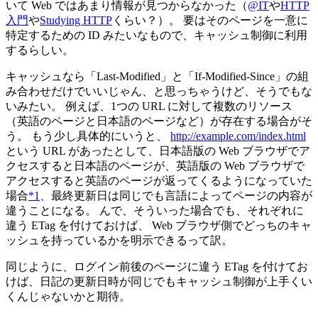
いて Web ではあまり情報が見つからなかった（
@IT
や
HTTP
入門
や
Studying HTTP
くらい？）。 要はそのページを一意に
特定するための ID みたいなもので、キャッシュ制御に利用
するらしい。
キャッシュなら「Last-Modified」と「If-Modified-Since」の組
み合わせだけでいいじゃん、と思っちゃうけど、そうでもな
いみたい。 例えば、1つの URL に対して複数のリソース
（英語のページと日本語のページなど）が存在する場合がそ
う。 もう少し具体的にいうと、
http://example.com/index.html
という URL があったとして、日本語版の Web ブラウザでア
クセスすると日本語のページが、英語版の Web ブラウザで
アクセスすると英語のページが返ってくるようになっていた
場合
*1
、最終更新日は同じでも言語によってページの内容が
違うことになる。 んで、そういった場合でも、それぞれに
違う ETag を付けておけば、 Web ブラウザ側でどっちのキャ
ッシュを持っているかを明示できるって訳。
同じように、ログイン前後のページに違う ETag を付けてお
けば、日記の更新日時が同じでもキャッシュ制御が上手くい
くんじゃないかと期待。