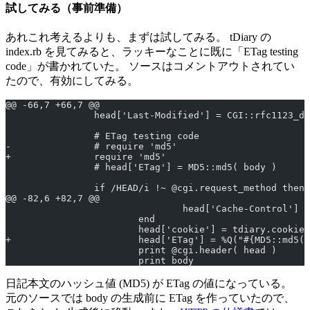
試してみる（事前準備）
あれこれ考えるよりも、まずは試してみる。 tDiary の
index.rb を見てみると、ラッキーなことに既に「ETag testing
code」が書かれていた。 ソースはコメントアウトされてい
たので、有効にしてみる。
@@ -66,7 +66,7 @@
                head['Last-Modified'] = CGI::rfc1123_da
                # ETag testing code
-               # require 'md5'
+               require 'md5'
                # head['ETag'] = MD5::md5( body )
                if /HEAD/i !~ @cgi.request_method then
@@ -82,6 +82,7 @@
                                head['Cache-Control'] =
                        end
                        head['cookie'] = tdiary.cookies
+                       head['ETag'] = %Q("#{MD5::md5( 
                        print @cgi.header( head )
                        print body
日記本文のハッシュ値 (MD5) が ETag の値になっている。
元のソースでは body の生成前に ETag を作っていたので、