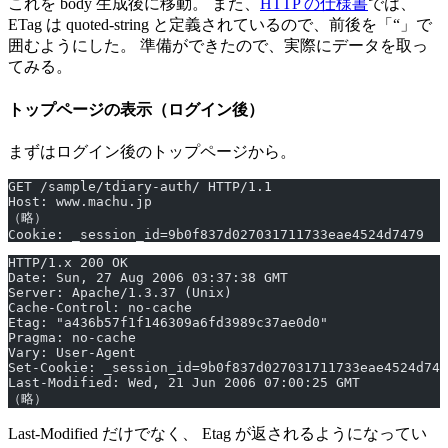
これを body 生成後に移動。 また、
HTTP の仕様書
では、
ETag は quoted-string と定義されているので、前後を「“」で
囲むようにした。 準備ができたので、実際にデータを取っ
てみる。
トップページの表示（ログイン後）
まずはログイン後のトップページから。
GET /sample/tdiary-auth/ HTTP/1.1
Host: www.machu.jp
（略）
Cookie: _session_id=9b0f837d027031711733eae4524d7479
HTTP/1.x 200 OK
Date: Sun, 27 Aug 2006 03:37:38 GMT
Server: Apache/1.3.37 (Unix)
Cache-Control: no-cache
Etag: "a436b57f1f146309a6fd3989c37ae0d0"
Pragma: no-cache
Vary: User-Agent
Set-Cookie: _session_id=9b0f837d027031711733eae4524d747
Last-Modified: Wed, 21 Jun 2006 07:00:25 GMT
（略）
Last-Modified だけでなく、 Etag が返されるようになってい