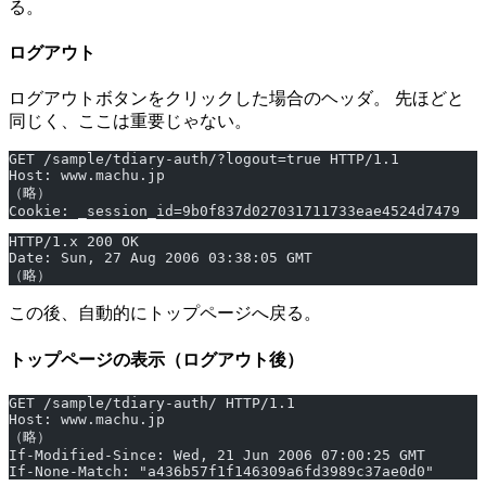
る。
ログアウト
ログアウトボタンをクリックした場合のヘッダ。 先ほどと
同じく、ここは重要じゃない。
GET /sample/tdiary-auth/?logout=true HTTP/1.1
Host: www.machu.jp
（略）
Cookie: _session_id=9b0f837d027031711733eae4524d7479
HTTP/1.x 200 OK
Date: Sun, 27 Aug 2006 03:38:05 GMT
（略）
この後、自動的にトップページへ戻る。
トップページの表示（ログアウト後）
GET /sample/tdiary-auth/ HTTP/1.1
Host: www.machu.jp
（略）
If-Modified-Since: Wed, 21 Jun 2006 07:00:25 GMT
If-None-Match: "a436b57f1f146309a6fd3989c37ae0d0"