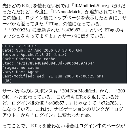
先ほどの ETag を使わない例では「If-Modified-Since」だけだ
ったんだけど、今度は「If-None-Match」が追加されている。
この値は、ログイン後にトップページを表示したときに、サ
ーバから返ってきた「ETag」の値になっている。
『「07:00:25」に更新された「a436b57…」という ETag のキ
ャッシュをもってますよ』とサーバに伝えている。
HTTP/1.x 200 OK
Date: Sun, 27 Aug 2006 03:38:06 GMT
Server: Apache/1.3.37 (Unix)
Cache-Control: no-cache
Etag: "e72a783e48a9d08453d7690b04397a64"
Pragma: no-cache
Vary: User-Agent
Last-Modified: Wed, 21 Jun 2006 07:00:25 GMT
（略）
サーバからのレスポンスも「304 Not Modified」から、「200
OK」へと変わっている。 この時も ETag を返しているけ
ど、ログイン後の値「a436b57…」じゃなくて「e72a783…」
になっている。 これは、ナビゲーションのリンクが「ログ
アウト」から「ログイン」に変わったため。
ってことで、 ETag を使わない場合はログイン中のページが