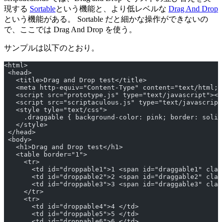
現する
Sortable
という機能と、より低レベルな
Drag And Drop
という機能がある。 Sortable だと細かな操作ができないの
で、ここでは Drag And Drop を使う。
サンプルは以下のとおり。
<html>
 <head>
   <title>Drag and Drop test</title>
   <meta http-equiv="Content-Type" content="text/html; 
   <script src="prototype.js" type="text/javascript"></
   <script src="scriptaculous.js" type="text/javascript
   <style tyle="text/css">
     .draggable { background-color: pink; border: solid
   </style>
 </head>
 <body>
   <h1>Drag and Drop test</h1>
   <table border="1">
     <tr>
       <td id="droppable1">1 <span id="draggable1" clas
       <td id="droppable2">2 <span id="draggable2" clas
       <td id="droppable3">3 <span id="draggable3" clas
     </tr>
     <tr>
       <td id="droppable4">4 </td>
       <td id="droppable5">5 </td>
       <td id="droppable6">6 </td>