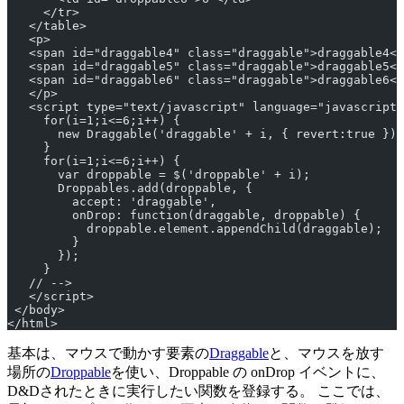
     </tr>
   </table>
   <p>
   <span id="draggable4" class="draggable">draggable4</
   <span id="draggable5" class="draggable">draggable5</
   <span id="draggable6" class="draggable">draggable6</
   </p>
   <script type="text/javascript" language="javascript"
     for(i=1;i<=6;i++) {
       new Draggable('draggable' + i, { revert:true });
     }
     for(i=1;i<=6;i++) {
       var droppable = $('droppable' + i);
       Droppables.add(droppable, {
         accept: 'draggable',
         onDrop: function(draggable, droppable) {
           droppable.element.appendChild(draggable);
         }
       });
     }
   // -->
   </script>
 </body>
</html>
基本は、マウスで動かす要素の
Draggable
と、マウスを放す
場所の
Droppable
を使い、Droppable の onDrop イベントに、
D&Dされたときに実行したい関数を登録する。 ここでは、