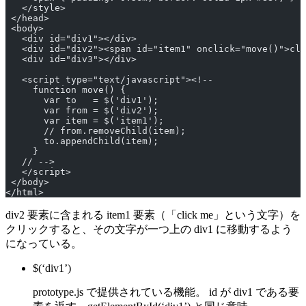
   </style>
 </head>
 <body>
   <div id="div1"></div>
   <div id="div2"><span id="item1" onclick="move()">cli
   <div id="div3"></div>
   <script type="text/javascript"><!--
     function move() {
       var to   = $('div1');
       var from = $('div2');
       var item = $('item1');
       // from.removeChild(item);
       to.appendChild(item);
     }
   // -->
   </script>
 </body>
</html>
div2 要素に含まれる item1 要素（「click me」という文字）を
クリックすると、その文字が一つ上の div1 に移動するよう
になっている。
$(‘div1’)
prototype.js で提供されている機能。 id が div1 である要