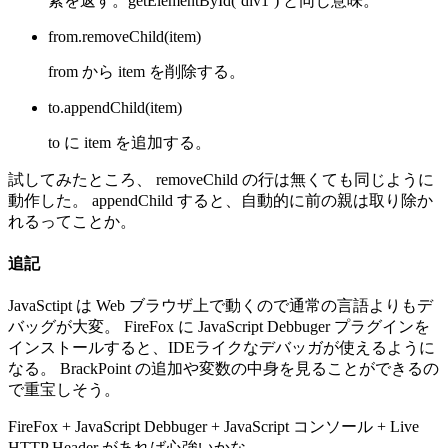
素を返す。getElementById(‘div1’) と同じ意味。
from.removeChild(item)
from から item を削除する。
to.appendChild(item)
to に item を追加する。
試してみたところ、 removeChild の行は無くても同じように
動作した。 appendChild すると、自動的に前の親は取り除か
れるってことか。
追記
JavaSctipt は Web ブラウザ上で動くので通常の言語よりもデ
バッグが大変。 FireFox に JavaScript Debbuger プラグインを
インストールすると、IDEライクなデバッガが使えるように
なる。 BrackPoint の追加や変数の中身を見ることができるの
で重宝しそう。
FireFox + JavaScript Debbuger + JavaScript コンソール + Live
HTTP Header があれば心強いかな。