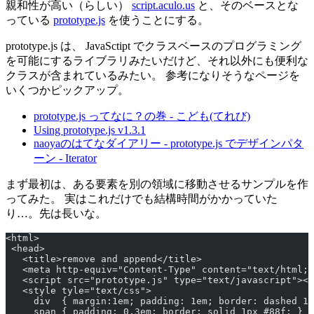
親和性が高い（らしい）
script.aculo.us
と、そのベースとな
っている
prototype.js
を使うことにする。
prototype.js は、 JavaSctipt でクラスベースのプログラミング
を可能にするライブラリみたいだけど、それ以外にも便利な
クラスが含まれているみたい。 参考になりそうなページを
いくつかピックアップ。
prototype.js ってなに？の巻 - こども(てれび)
Using prototype.js v1.3.1
naoyaのはてなダイアリー - prototype.js でデザインパタ
ーン - Iterator
まず最初は、ある要素を別の領域に移動させるサンプルを作
ってみた。 実はこれだけでも結構時間がかかっていた
り…。先は長いな。
<html>
 <head>
   <title>remove and append</title>
   <meta http-equiv="Content-Type" content="text/html; 
   <script src="prototype.js" type="text/javascript"></
   <style tyle="text/css">
     div  { margin:1em; padding: 1em; border: dashed 1p
     span { padding: 0.3em; border: solid 1px #88f; }