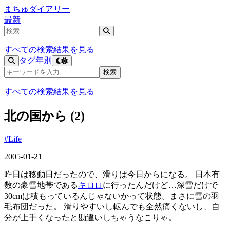
まちゅダイアリー
最新
記事を検索
すべての検索結果を見る
タグ
年別
記事を検索
検索
すべての検索結果を見る
北の国から (2)
#Life
2005-01-21
昨日は移動日だったので、滑りは今日からになる。 日本有
数の豪雪地帯である
キロロ
に行ったんだけど…深雪だけで
30cmは積もっているんじゃないかって状態。まさに雪の羽
毛布団だった。 滑りやすいし転んでも全然痛くないし、自
分が上手くなったと勘違いしちゃうなこりゃ。