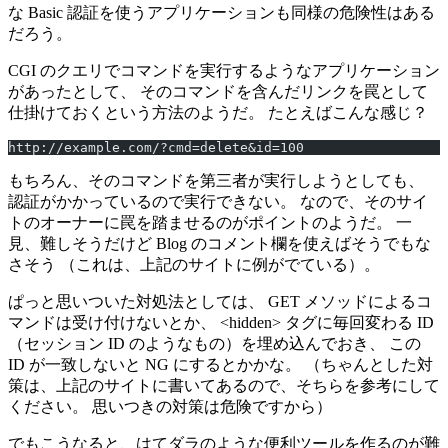
な Basic 認証を使うアプリケーションも同様の危険性はある
だろう。
CGI のクエリでコマンドを実行するようなアプリケーション
があったとして、 そのコマンドを含んだリンクを罠として
仕掛けておくという方法のようだ。 たとえばこんな感じ？
http://example.com/?cmd=delete&id=100
もちろん、そのコマンドを第三者が実行しようとしても、
認証がかかっているので実行できない。 なので、そのサイ
トのオーナーに罠を踏ませるのがポイントのようだ。 一
見、難しそうだけど Blog のコメント欄を使えばそうでもな
さそう （これは、上記のサイトに例がでている）。
ぱっと思いついた対処法としては、 GET メソッドによるコ
マンドは受け付けないとか、 <hidden> タグに毎回変わる ID
（セッション ID のようなもの）を埋め込んでおき、 この
ID が一致しないと NG にするとかかな。 （ちゃんとした対
策は、上記のサイトに書いてあるので、そちらを参考にして
ください。 思いつきの対策は危険ですから）
でもこうなると、はてダラのような便利ツールを作るのが難