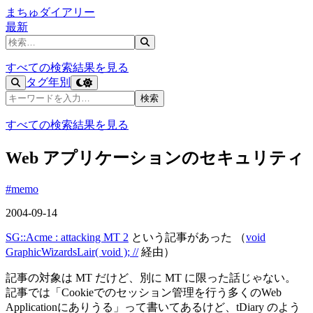
まちゅダイアリー
最新
記事を検索
すべての検索結果を見る
タグ
年別
記事を検索
検索
すべての検索結果を見る
Web アプリケーションのセキュリティ
#memo
2004-09-14
SG::Acme : attacking MT 2
という記事があった （
void
GraphicWizardsLair( void ); //
経由）
記事の対象は MT だけど、別に MT に限った話じゃない。
記事では「Cookieでのセッション管理を行う多くのWeb
Applicationにありうる」って書いてあるけど、tDiary のよう