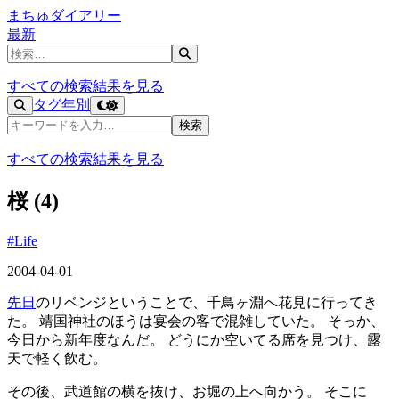
まちゅダイアリー
最新
記事を検索
すべての検索結果を見る
タグ
年別
記事を検索
検索
すべての検索結果を見る
桜 (4)
#Life
2004-04-01
先日
のリベンジということで、千鳥ヶ淵へ花見に行ってき
た。 靖国神社のほうは宴会の客で混雑していた。 そっか、
今日から新年度なんだ。 どうにか空いてる席を見つけ、露
天で軽く飲む。
その後、武道館の横を抜け、お堀の上へ向かう。 そこに