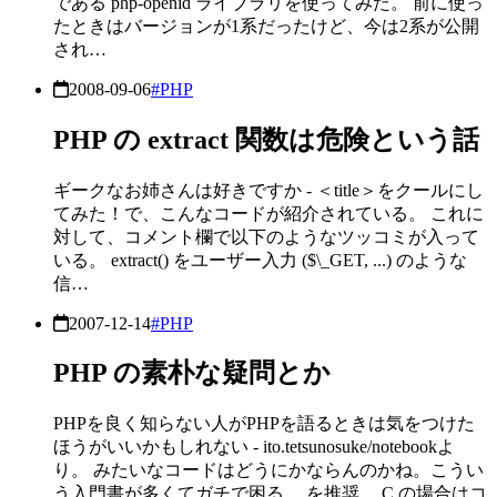
である php-openid ライブラリを使ってみた。 前に使っ
たときはバージョンが1系だったけど、今は2系が公開
され…
2008-09-06
#PHP
PHP の extract 関数は危険という話
ギークなお姉さんは好きですか - ＜title＞をクールにし
てみた！で、こんなコードが紹介されている。 これに
対して、コメント欄で以下のようなツッコミが入って
いる。 extract() をユーザー入力 ($\_GET, ...) のような
信…
2007-12-14
#PHP
PHP の素朴な疑問とか
PHPを良く知らない人がPHPを語るときは気をつけた
ほうがいいかもしれない - ito.tetsunosuke/notebookよ
り。 みたいなコードはどうにかならんのかね。こうい
う入門書が多くてガチで困る。 を推奨。 C の場合はコ