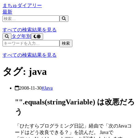
まちゅダイアリー
最新
記事を検索
すべての検索結果を見る
タグ
年別
記事を検索
検索
すべての検索結果を見る
タグ: java
2008-11-30
#Java
"".equals(stringVariable) は改悪だろ
う
「ひたすらプログラミング日記」経由で「次のJavaコ
ードはどう改良できる？」を読んだ。 Javaで