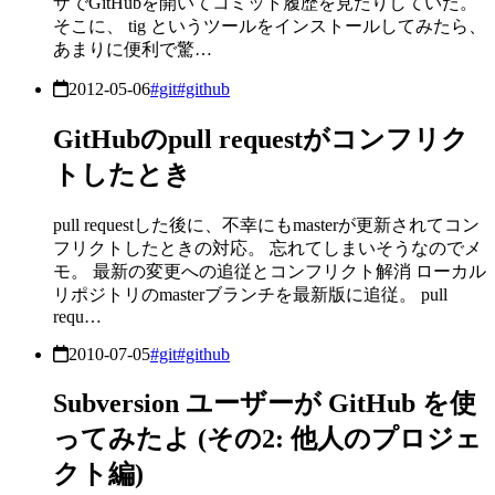
ザでGitHubを開いてコミット履歴を見たりしていた。
そこに、 tig というツールをインストールしてみたら、
あまりに便利で驚…
2012-05-06
#git
#github
GitHubのpull requestがコンフリク
トしたとき
pull requestした後に、不幸にもmasterが更新されてコン
フリクトしたときの対応。 忘れてしまいそうなのでメ
モ。 最新の変更への追従とコンフリクト解消 ローカル
リポジトリのmasterブランチを最新版に追従。 pull
requ…
2010-07-05
#git
#github
Subversion ユーザーが GitHub を使
ってみたよ (その2: 他人のプロジェ
クト編)