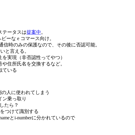
ステータスは
提案中
。
 はよりヘビーな e コマース向け。
→ 通信時のみの保護なので、その後に否認可能。
ないと言える。
止を実現（非否認性ってやつ）
号や住所氏名を交換するなど。
rk に似ている
が別の人に使われてしまう
イン乗っ取り
得したら？
02) をつけて識別する
meとi-numberに分かれているので