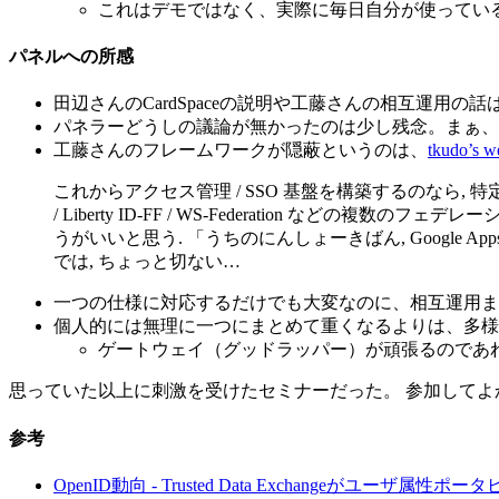
これはデモではなく、実際に毎日自分が使ってい
パネルへの所感
田辺さんのCardSpaceの説明や工藤さんの相互運用
パネラーどうしの議論が無かったのは少し残念。まぁ、
工藤さんのフレームワークが隠蔽というのは、
tkudo’
これからアクセス管理 / SSO 基盤を構築するのなら, 特定のプロトコ
/ Liberty ID-FF / WS-Federation 
うがいいと思う. 「うちのにんしょーきばん, Google Apps には
では, ちょっと切ない…
一つの仕様に対応するだけでも大変なのに、相互運用ま
個人的には無理に一つにまとめて重くなるよりは、多様
ゲートウェイ（グッドラッパー）が頑張るのであ
思っていた以上に刺激を受けたセミナーだった。 参加してよ
参考
OpenID動向 - Trusted Data Exchangeがユーザ