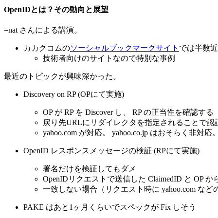
OpenIDとは？その動向と展望
=nat さんによる講演。
カカクコムの
ソーシャルブックマークサイト
では半数近く
技術者向けのサイトなので特別な事例
最近のトピックが興味深かった。
Discovery on RP (OPにて実施)
OP が RP を Discover し、 RP の正当性を確認する
戻り先URLにリダイレクタを指定されることで
yahoo.com が対応。 yahoo.co.jp はおそらく非対応
OpenID レスポンスメッセージの検証 (RPにて実施)
署名だけを検証してもダメ
OpenIDリクエストで送信した ClaimedID と OP か
一致しない場合（リクエスト時に yahoo.com などの
PAKE はあと1ヶ月くらいでスペックが Fix しそう