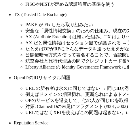
FISCやNISTが定める認証強度の基準を使う
TX (Trasted Date Exchange)
PAKE が Fix したら取り組みたい
安全な「属性情報交換」のための仕組み。現在の
AX (Attribute Extention) は軽い仕組み。TX
AX だと属性情報はセッション鍵で保護される 
たとえばOPがRPにそんなデータを送った覚えが
公開鍵暗号方式を使って署名することで、否認防
航空会社と旅行代理店の間でクレジットカード番
Liberty Alliance の Identity Governance Framewo
OpenIDのIDリサイクル問題
URL の所有者は永久に同じではない → 同じID
例えばドメインの期限切れ、更新忘れによるドメ
OPのサービスを退会して、他の人が同じIDを取
対策: ClaimedIDの末尾にフラグメント (#001, #0
URLではなくXRIを使えばこの問題は起きない。i-na
Reputation Service