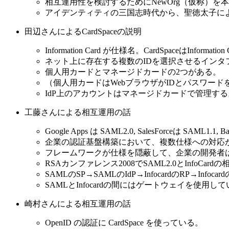
相互運用性を検討するためにNewOrg（仮称）を
アイデンティティの三国志時代から、聖徳太子に
田辺さんによるCardSpaceの説明
Information Card が仕様名。CardSpaceはInformati
ネット上に存在する複数のIDを選択させるインタ
個人用カードとマネージドカードの2つがある。
（個人用カードはWebブラウザがIDとパスワー
IdP上のアカウントはマネージドカードで管理する
工藤さんによる相互運用の話
Google Apps は SAML2.0, SalesForceは SAML1.1, B
企業の認証基盤構築において、複数仕様への対応
フレームワークが仕様を隠蔽して、企業の開発者は
RSAカンファレンス2008でSAML2.0とInfoCa
SAMLのSP→SAMLのIdP→InfocardのRP→Inf
SAMLとInfocardの間にはゲートウェイを使
崎村さんによる相互運用の話
OpenID の認証に CardSpace を使っている。