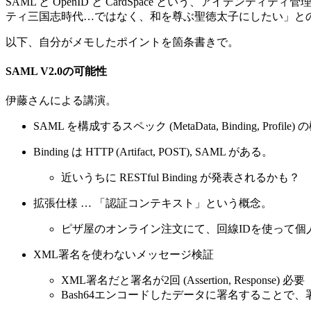
SAML と OpenID と CardSpace という、アイ
ティ三国志時代…ではなく、和を尊ぶ聖徳太子にしたい」とのこと。 個
以下、自分がメモしたポイントを箇条書きで。
SAML V2.0の可能性
伊藤さんによる講演。
SAML を構成するスペック (MetaData, Binding, Profil
Binding は HTTP (Artifact, POST), SAML がある。
近いうちに RESTful Binding が発表されるかも？
拡張仕様 … 「認証コンテキスト」という概念。
ピザ屋のオンライン注文にて、回線IDを使って個
XML署名を使わないメッセージ検証
XML署名だと署名が2回 (Assertion, Response) 必要
Bash64エンコードしたデータに署名することで