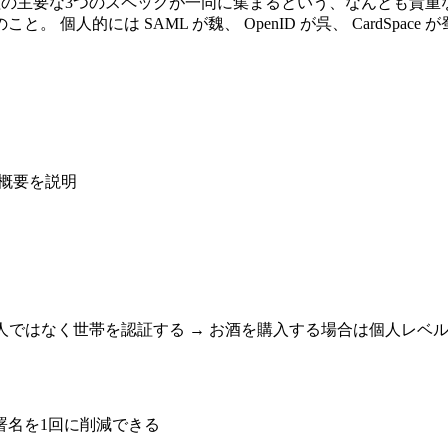
デンティティ管理の主要な3つのスペックが一同に集まるという、なん
人的には SAML が魏、 OpenID が呉、 CardSpace 
e) の概要を説明
人ではなく世帯を認証する → お酒を購入する場合は個人レベ
、署名を1回に削減できる