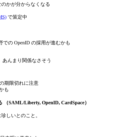
 なのかが分からなくなる
MS)
で策定中
の OpenID の採用が進むかも
、あんまり関係なさそう
インの期限切れに注意
かも
berty, OpenID, CardSpace）
は珍しいとのこと。