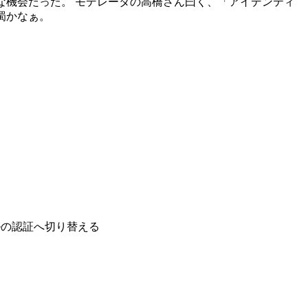
とも貴重な機会だった。 モデレータの高橋さん曰く、「アイデンティ
が蜀かなぁ。
ルの認証へ切り替える