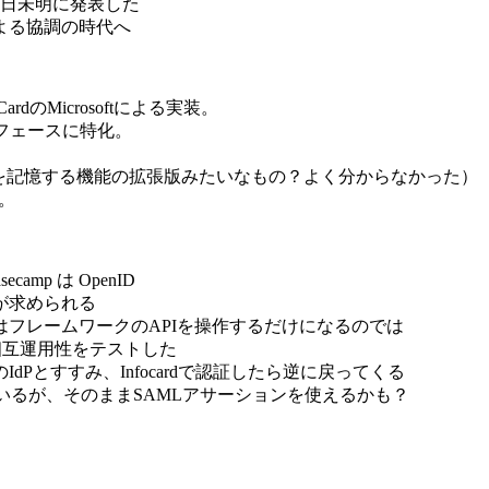
本日未明に発表した
よる協調の時代へ
on CardのMicrosoftによる実装。
フェースに特化。
ドを記憶する機能の拡張版みたいなもの？よく分からなかった）
。
asecamp は OpenID
が求められる
フレームワークのAPIを操作するだけになるのでは
rdの相互運用性をテストした
ocardのIdPとすすみ、Infocardで認証したら逆に戻ってくる
用しているが、そのままSAMLアサーションを使えるかも？