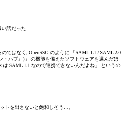
濃い話だった
なく, OpenSSO のように 「SAML 1.1 / SAML 2.0
ェデレーション・ハブ』)」 の機能を備えたソフトウェアを選んだほ
 WebEx は SAML 1.1 なので連携できないんだよね」 というの
プットを出さないと飽和しそう…。