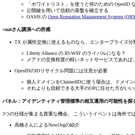
「ホワイトリスト」を使うと何のための OpenID
公開鍵を用いて信頼の基盤を確立する
OASIS の
Open Reputation Management Systems (OR
=natさん講演への所感
TX が属性交換に使えるものなら、エンタープライズ分野で
Liberty Alliance の ID-WSF のライバルになる？
メアドの交換程度の軽いネットサービスであれば
OpenIDのIDリサイクル問題には注意が必要
個人ドメインをClaimedIDに使う場合は、ドメ
それよりも信頼できる大手のOPに任せた方がいい
パネル：アイデンティティ管理標準の相互運用の可能性を探る （SAML/Li
3つの仕様が集まる貴重な機会。 こういうイベントは海外で
高橋さんによるNewOrgの紹介