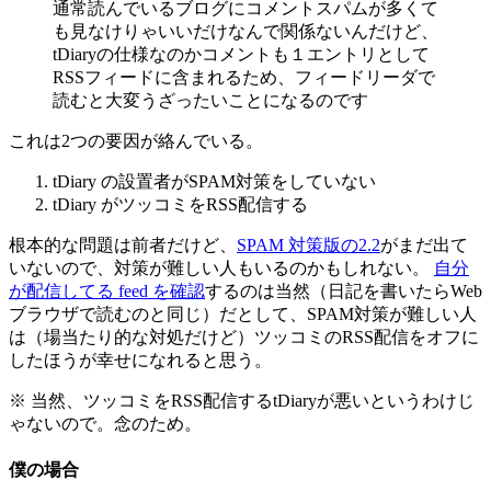
通常読んでいるブログにコメントスパムが多くて
も見なけりゃいいだけなんで関係ないんだけど、
tDiaryの仕様なのかコメントも１エントリとして
RSSフィードに含まれるため、フィードリーダで
読むと大変うざったいことになるのです
これは2つの要因が絡んでいる。
tDiary の設置者がSPAM対策をしていない
tDiary がツッコミをRSS配信する
根本的な問題は前者だけど、
SPAM 対策版の2.2
がまだ出て
いないので、対策が難しい人もいるのかもしれない。
自分
が配信してる feed を確認
するのは当然（日記を書いたらWeb
ブラウザで読むのと同じ）だとして、SPAM対策が難しい人
は（場当たり的な対処だけど）ツッコミのRSS配信をオフに
したほうが幸せになれると思う。
※ 当然、ツッコミをRSS配信するtDiaryが悪いというわけじ
ゃないので。念のため。
僕の場合