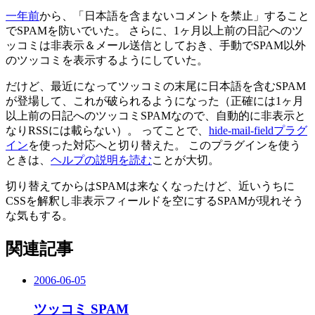
一年前
から、「日本語を含まないコメントを禁止」すること
でSPAMを防いでいた。 さらに、1ヶ月以上前の日記へのツ
ッコミは非表示＆メール送信としておき、手動でSPAM以外
のツッコミを表示するようにしていた。
だけど、最近になってツッコミの末尾に日本語を含むSPAM
が登場して、これが破られるようになった（正確には1ヶ月
以上前の日記へのツッコミSPAMなので、自動的に非表示と
なりRSSには載らない）。 ってことで、
hide-mail-fieldプラグ
イン
を使った対応へと切り替えた。 このプラグインを使う
ときは、
ヘルプの説明を読む
ことが大切。
切り替えてからはSPAMは来なくなったけど、近いうちに
CSSを解釈し非表示フィールドを空にするSPAMが現れそう
な気もする。
関連記事
2006-06-05
ツッコミ SPAM