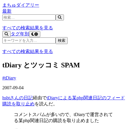
まちゅダイアリー
最新
記事を検索
すべての検索結果を見る
タグ
年別
記事を検索
検索
すべての検索結果を見る
tDiary とツッコミ SPAM
#tDiary
2007-09-04
hsbtさんの日記
経由で
tDiaryによる某php関連日記のフィード
購読を取り止め
を読んだ。
コメントスパムが多いので、tDiaryで運営されて
る某php関連日記の購読を取り止めました