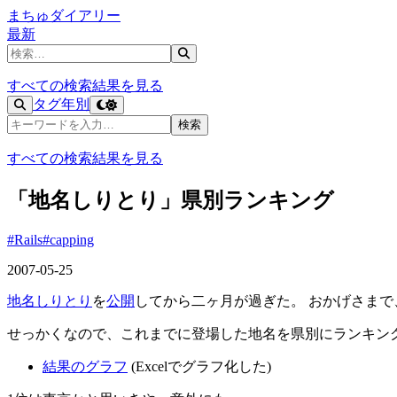
まちゅダイアリー
最新
記事を検索
すべての検索結果を見る
タグ
年別
記事を検索
検索
すべての検索結果を見る
「地名しりとり」県別ランキング
#Rails
#capping
2007-05-25
地名しりとり
を
公開
してから二ヶ月が過ぎた。 おかげさま
せっかくなので、これまでに登場した地名を県別にランキン
結果のグラフ
(Excelでグラフ化した)