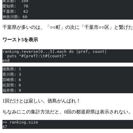
東京都:  109
愛知県:   70
千葉県:   62
神奈川県: 60
千葉県が多いのは、「○○町」の次に「千葉市○○区」と繋げ
ワースト5を表示
ranking.reverse[0...5].each do |pref, count|
  puts "#{pref}:\t#{count}"
end
徳島県: 1
香川県: 3
宮崎県: 6
佐賀県: 6
福井県: 9
1回だけとは寂しい。徳島がんばれ！
ちなみにこの集計方法だと、0回の都道府県は表示されない。
>> ranking.size
47