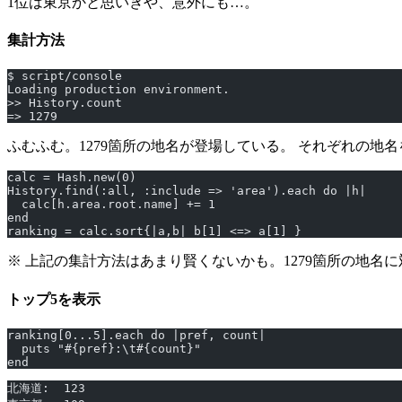
1位は東京かと思いきや、意外にも…。
集計方法
$ script/console
Loading production environment.
>> History.count
=> 1279
ふむふむ。1279箇所の地名が登場している。 それぞれの地
calc = Hash.new(0)
History.find(:all, :include => 'area').each do |h|
  calc[h.area.root.name] += 1
end
ranking = calc.sort{|a,b| b[1] <=> a[1] }
※ 上記の集計方法はあまり賢くないかも。1279箇所の地名に対し
トップ5を表示
ranking[0...5].each do |pref, count|
  puts "#{pref}:\t#{count}"
end
北海道:  123