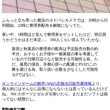
ふらっと立ち寄った横浜のヨドバシカメラでは、20時から行
列開始、22時に整理券配布＆解散になってた。
寒い中、1時間ほど並んで整理券をゲットしたけど、明日買
うかどうかはまだ未定…。 500人くらい並んでいたかな。
新宿と秋葉原の整理券の配布は予定販売台数の約
半分。おそらくお子様や一般家庭の事を考慮して
いるので日曜日辺りなど販売する可能性も有。た
だ、最悪の場合、非都心部への配慮とPS3の二の
舞を避ける為、取り扱い台数を少なくした可能性
も0ではない。
オンラインゲームの殿堂::Wiiの店舗当日販売裏情報
より。
個人的にはそんなに品薄にならないとは思っているんだけど
ね。 Wii スポーツとゼルダを除いたら、まだまだソフトは揃
ってない状態だし。