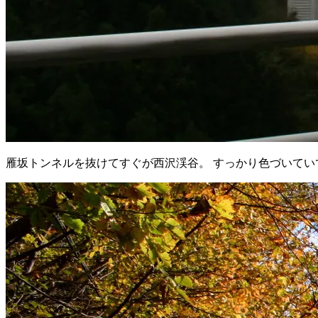
雁坂トンネルを抜けてすぐが西沢渓谷。 すっかり色づいてい