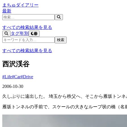
まちゅダイアリー
最新
記事を検索
すべての検索結果を見る
タグ
年別
記事を検索
検索
すべての検索結果を見る
西沢渓谷
#Life
#Car
#Drive
2006-10-30
久しぶりに遠出した。 埼玉から秩父へ、そこから雁坂トンネ
雁坂トンネルの手前で、スケールの大きなループ状の橋（名