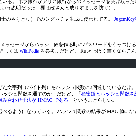
ている。 ボブ銀行がアリス銀行からのメッセージを受け取った
うという説明だった（要は改ざんと成りすましを防ぐ）。
プリ同士のやりとり）でのシグネチャ生成に使われてる。
JugemKe
ば、メッセージからハッシュ値を作る時にパスワードをくっつける
 詳しくは
WikiPedia
を参考…だけど、 Ruby っぽく書くならこ
た文字列（バイト列）をハッシュ関数に2回通しているだけ。 こ
回もハッシュ関数を通すのか…だけど、「
秘密鍵とハッシュ関数を
合わせ手法が HMAC である
」ということらしい。
自由に選べるようになっている。 ハッシュ関数の結果が MAC 値