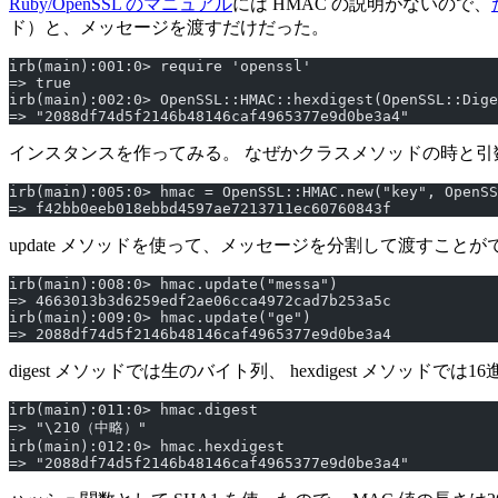
Ruby/OpenSSL のマニュアル
には HMAC の説明がないので、
ド）と、メッセージを渡すだけだった。
irb(main):001:0> require 'openssl'
=> true
irb(main):002:0> OpenSSL::HMAC::hexdigest(OpenSSL::Dige
=> "2088df74d5f2146b48146caf4965377e9d0be3a4"
インスタンスを作ってみる。 なぜかクラスメソッドの時と引
irb(main):005:0> hmac = OpenSSL::HMAC.new("key", OpenS
=> f42bb0eeb018ebbd4597ae7213711ec60760843f
update メソッドを使って、メッセージを分割して渡すこと
irb(main):008:0> hmac.update("messa")
=> 4663013b3d6259edf2ae06cca4972cad7b253a5c
irb(main):009:0> hmac.update("ge")
=> 2088df74d5f2146b48146caf4965377e9d0be3a4
digest メソッドでは生のバイト列、 hexdigest メソッド
irb(main):011:0> hmac.digest
=> "\210（中略）"
irb(main):012:0> hmac.hexdigest
=> "2088df74d5f2146b48146caf4965377e9d0be3a4"