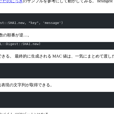
ただのにっき
のサンプルを参考にして動かしてみる。 hexdig
st::SHA1.new, "key", 'message')
数の順番が逆…。
SL::Digest::SHA1.new)
ができる。 最終的に生成される MAC 値は、一気にまとめて渡
では16進表現の文字列が取得できる。