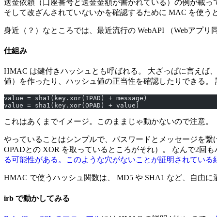
送金依頼（口座番号と送金金額が書かれている）の例が載っ
そして改ざんされていないかを確認するために MAC を使
身近（？）なところでは、最近流行の WebAPI （Webア
仕組み
HMAC は鍵付きハッシュとも呼ばれる。 大ざっぱに言え
値）を作ったり、ハッシュ値の正当性を確認したりできる。
value = sha1(key.xor(IPAD) + message)
value = sha1(key.xor(OPAD) + value)
これはあくまでイメージ。このままじゃ動かないので注意。
やっていることはシンプルで、パスワードとメッセージを繋げ
OPADとの XOR を取っているところがそれ）。 なんで2
る可能性がある。このような穴がないことが証明されている組み
HMAC で使うハッシュ関数は、 MD5 や SHA1 など、
irb で動かしてみる