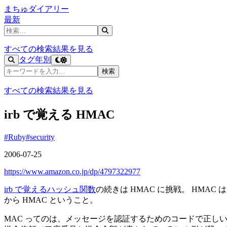
まちゅダイアリー
最新
記事を検索
すべての検索結果を見る
タグ
年別
記事を検索
検索
すべての検索結果を見る
irb で覚える HMAC
#Ruby
#security
2006-07-25
https://www.amazon.co.jp/dp/4797322977
irb で覚えるハッシュ関数
の続きは HMAC に挑戦。 HMAC は 
から HMAC ということ。
MAC ってのは、メッセージを認証するためのコードで正し