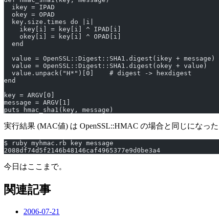
  ikey = IPAD
  okey = OPAD
  key.size.times do |i|
    ikey[i] = key[i] ^ IPAD[i]
    okey[i] = key[i] ^ OPAD[i]
  end
  value = OpenSSL::Digest::SHA1.digest(ikey + message)
  value = OpenSSL::Digest::SHA1.digest(okey + value)
  value.unpack("H*")[0]    # digest -> hexdigest
end
key = ARGV[0]
message = ARGV[1]
puts hmac_sha1(key, message)
実行結果 (MAC値) は OpenSSL::HMAC の場合と同じになっ
$ ruby myhmac.rb key message
2088df74d5f2146b48146caf4965377e9d0be3a4
今日はここまで。
関連記事
2006-07-21