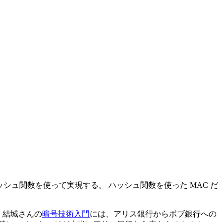
さっき覚えたハッシュ関数を使って実現する。 ハッシュ関数を使った MAC だ
 結城さんの
暗号技術入門
には、アリス銀行からボブ銀行への