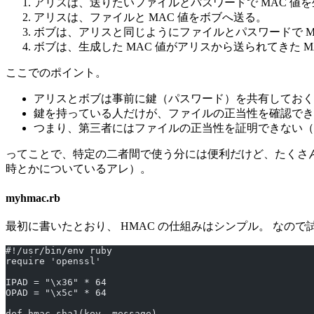
アリスは、送りたいファイルとパスワードで MAC 値
アリスは、ファイルと MAC 値をボブへ送る。
ボブは、アリスと同じようにファイルとパスワードで M
ボブは、生成した MAC 値がアリスから送られてきた 
ここでのポイント。
アリスとボブは事前に鍵（パスワード）を共有しておく
鍵を持っている人だけが、ファイルの正当性を確認でき
つまり、第三者にはファイルの正当性を証明できない（
ってことで、特定の二者間で使う分には便利だけど、たくさん
時とかについているアレ）。
myhmac.rb
最初に書いたとおり、 HMAC の仕組みはシンプル。 なので試しに 
#!/usr/bin/env ruby
require 'openssl'
IPAD = "\x36" * 64
OPAD = "\x5c" * 64
def hmac_sha1(key, message)