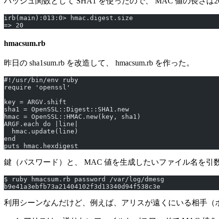
ハッシュ関数として SHA1 を使ったので、 MAC 値の長さは20
irb(main):013:0> hmac.digest.size
=> 20
hmacsum.rb
昨日の sha1sum.rb を改造して、 hmacsum.rb を作った。
#!/usr/bin/env ruby
require 'openssl'
key = ARGV.shift
sha1 = OpenSSL::Digest::SHA1.new
hmac = OpenSSL::HMAC.new(key, sha1)
ARGF.each do |line|
  hmac.update(line)
end
puts hmac.hexdigest
鍵（パスワード）と、 MAC 値を生成したいファイル名を引
$ ruby hmacsum.rb password /var/log/dmesg
b9e41a3ebfb73a21404102f3d13340d94f538c3e
利用シーンなんだけど、例えば、アリスが遠くにいる相手（