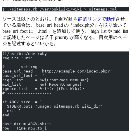
$ ./sitemaps.rb /var/pukiwiki/wiki > sitemaps.xml
ソースは以下のとおり。 PukiWiki を
静的リンクで動作
させ
ている場合は、 base_url_head の「index.php?」を取り除いて
base_url_foot に「.html」を追加して使う。 high_list や mid_list
に記述したページは若干 priority が高くなる。 目次用のペー
ジを記述するといいかも。
#!/usr/bin/env ruby
require 'uri'
# ----- setting -----
base_url_head = 'http://example.com/index.php?'
base_url_foot = ''
high_list     = %w{FrontPage MenuBar}
mid_list      = %w{|RecentChanges}
ignore_list   = %r{^(:)|(PukiWiki)}
# -------------------
if ARGV.size != 1
  STDERR.puts "usage: sitemaps.rb wiki_dir"
  exit 1
end
base_dir = ARGV.shift
now = Time.now.to_i