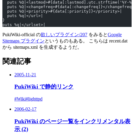
  puts %Q|<lastmod>#{data[:lastmod].utc.strftime('%Y-%m
  puts %Q|<changefreq>#{data[:changefreq]}</changefreq>
  puts %Q|<priority>#{data[:priority]}</priority>|
  puts %q|</url>|
}
puts %q|</urlset>|
PukiWiki-official の
欲しいプラグイン/207
をみると
Google
Sitemaps プラグイン
というものもある。 こちらは recent.dat
から sitemaps.xml を生成するようだ。
関連記事
2005-11-21
PukiWiki で静的リンク
#Wiki
#lighttpd
2006-02-17
PukiWiki のページ一覧をインクリメンタル表
示 (2)