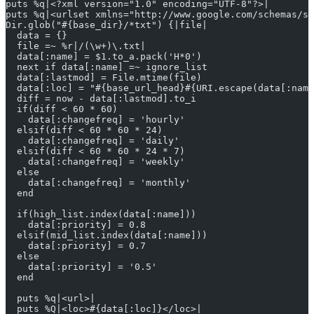
puts %q|<?xml version="1.0" encoding="UTF-8"?>|
puts %q|<urlset xmlns="http://www.google.com/schemas/si
Dir.glob("#{base_dir}/*txt") {|file|
  data = {}
  file =~ %r|/(\w+)\.txt|
  data[:name] = $1.to_a.pack('H*0')
  next if data[:name] =~ ignore_list
  data[:lastmod] = File.mtime(file)
  data[:loc] = "#{base_url_head}#{URI.escape(data[:nam
  diff = now - data[:lastmod].to_i
  if(diff < 60 * 60)
    data[:changefreq] = 'hourly'
  elsif(diff < 60 * 60 * 24)
    data[:changefreq] = 'daily'
  elsif(diff < 60 * 60 * 24 * 7)
    data[:changefreq] = 'weekly'
  else
    data[:changefreq] = 'monthly'
  end
  if(high_list.index(data[:name]))
    data[:priority] = 0.8
  elsif(mid_list.index(data[:name]))
    data[:priority] = 0.7
  else
    data[:priority] = '0.5'
  end
  puts %q|<url>|
  puts %Q|<loc>#{data[:loc]}</loc>|