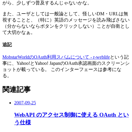
がら、少しずつ普及するんじゃないかな。
また、ユーザとしては一般論として、怪しいDM・URLは無
視することと、（特に）英語のメッセージを読み飛ばさない
（分からないならボタンをクリックしない）ことが自衛とし
て大切かなぁ。
追記
MobstarWorldのOAuth利用スパムについて - r-weblife
という記
事に、Yahoo!とYahoo! JapanのOAuth承認画面のスクリーンシ
ョットが載っている。 このインターフェースは参考にな
る。
関連記事
2007-09-25
WebAPI のアクセス制御に使える OAuth とい
う仕様