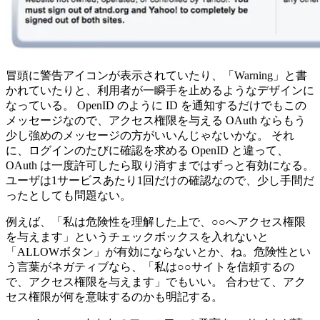
冒頭に警告アイコンが表示されていたり、「Warning」と書
かれていたりと、利用者が一瞬手を止めるようなデザインに
なっている。 OpenID のように ID を通知するだけでもこの
メッセージなので、アクセス権限を与える OAuth ならもう
少し強めのメッセージの方がいいんじゃないかな。 それ
に、ログインのたびに確認を求める OpenID と違って、
OAuth は一度許可したら取り消すまではずっと有効になる。
ユーザは1サービスあたり1回だけの確認なので、少し手間だ
ったとしても問題ない。
例えば、「私は危険性を理解した上で、○○へアクセス権限
を与えます」というチェックボックスを入れないと
「ALLOWボタン」が有効にならないとか、ね。危険性とい
う言葉がネガティブなら、「私は○○サイトを信頼するの
で、アクセス権限を与えます」でもいい。 合わせて、アク
セス権限が何を意味するのかも明記する。