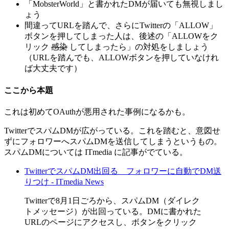
「MobsterWorld」と書かれたDMが届いても無視しまし
ょう
間違ってURLを踏んで、さらにTwitterの「ALLOW」
ボタンを押してしまった人は、後述の「ALLOWをク
リック
感染
してしまったら」の対処をしましょう
（URLを踏んでも、ALLOWボタンを押していなけれ
ば大丈夫です）
ここから本題
これは初めてOAuthが悪用された事例になるかも。
TwitterでスパムDMが広がっている。これを踏むと、意図せ
ずにフォロワーへスパムDMを送信してしまうというもの。
スパムDMについては ITmedia に記事がでている。
TwitterでスパムDM出回る フォロワーに自動でDM送
りつけ - ITmedia News
Twitterで8月1日ごろから、スパムDM（ダイレク
トメッセージ）が出回っている。DMに書かれた
URLのページにアクセスし、ボタンをクリック