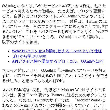
OAuthというのは、Webサービスへのアクセス権を、他のサ
ービスへ与えるための仕組み。 たとえば、ブログを更新す
ると、自動的にブログのタイトルを Twitter でつぶやいてく
れるというサービスがあったとする。 普通は、 Twitter の ID
とパスワードを、そのブログサービスに教えることで実現す
るんだけど、これを「パスワードを教えることなく」実現で
きるのが OAuth のいいところ。 OAuthについての詳細は、
以下のサイトを参照。
WebAPI のアクセス制御に使える OAuth という仕様
ゼロから学ぶOAuth
APIアクセス権を委譲するプロトコル、OAuthを知る
ちょっと難しいけど、OAuthは「Twitterのパスワードを教え
ずに、パスワードを教えるのと同じこと（つぶやき）ができ
る仕組み」と思ってもらえればOK。
スパムDMの話に戻る。 先ほどの Mobster World サイトのボ
タンは、実は OAuth 要求を Twitter に送るためのボタンにな
ってる。 なので、Twitterのサイトでは、「Mobster World に
あなたの Twitter アカウントの権限を与えますか？」という