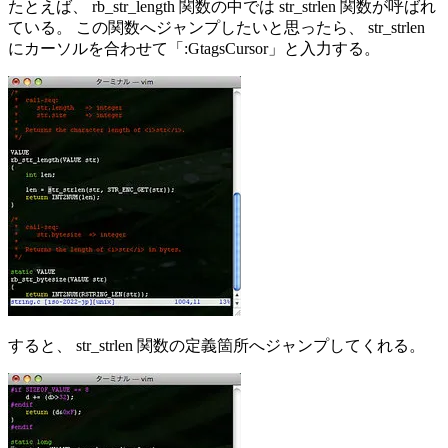
たとえば、 rb_str_length 関数の中では str_strlen 関数が呼ばれ
ている。 この関数へジャンプしたいと思ったら、 str_strlen
にカーソルを合わせて「:GtagsCursor」と入力する。
すると、 str_strlen 関数の定義箇所へジャンプしてくれる。