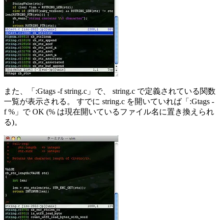
また、「:Gtags -f string.c」で、 string.c で定義されている関数
一覧が表示される。 すでに string.c を開いていれば「:Gtags -
f %」で OK (% は現在開いているファイル名に置き換えられ
る)。