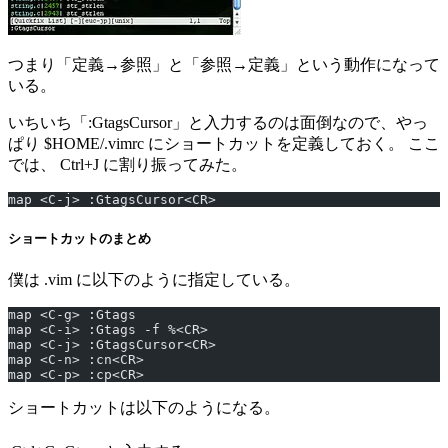
つまり「定義→参照」と「参照→定義」という動作になって
いる。
いちいち「:GtagsCursor」と入力するのは面倒なので、やっ
ぱり $HOME/.vimrc にショートカットを定義しておく。 ここ
では、 Ctrl+J に割り振ってみた。
map <C-j> :GtagsCursor<CR>
ショートカットのまとめ
僕は .vim に以下のように指定している。
map <C-g> :Gtags
map <C-i> :Gtags -f %<CR>
map <C-j> :GtagsCursor<CR>
map <C-n> :cn<CR>
map <C-p> :cp<CR>
ショートカットは以下のようになる。