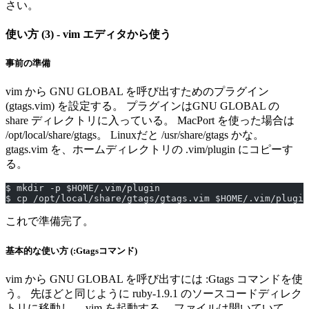
さい。
使い方 (3) - vim エディタから使う
事前の準備
vim から GNU GLOBAL を呼び出すためのプラグイン
(gtags.vim) を設定する。 プラグインはGNU GLOBAL の
share ディレクトリに入っている。 MacPort を使った場合は
/opt/local/share/gtags。 Linuxだと /usr/share/gtags かな。
gtags.vim を、ホームディレクトリの .vim/plugin にコピーす
る。
$ mkdir -p $HOME/.vim/plugin
$ cp /opt/local/share/gtags/gtags.vim $HOME/.vim/plugin
これで準備完了。
基本的な使い方 (:Gtagsコマンド)
vim から GNU GLOBAL を呼び出すには :Gtags コマンドを使
う。 先ほどと同じように ruby-1.9.1 のソースコードディレク
トリに移動し、 vim を起動する。 ファイルは開いていて