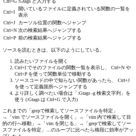
Ctrl+G
:Gtags と入力する
開いているファイルに定義されている関数の一覧を
Ctrl+I
表示
Ctrl+J
カーソル位置の関数へジャンプ
Ctrl+N
次の検索結果へジャンプする
Ctrl+P
前の検索結果へジャンプする
ソースを読むときは、以下のようにしている。
読みたいファイルを開く
Ctrl+I でそのファイルの関数一覧を表示し、 Ctrl+N や
Ctrl+P を使って関数単位で移動する
ソースコードの中で知らない関数があったら、 Ctrl+J
を使って定義箇所へジャンプする
より詳しく調べたい場合は「:Gtags -g 検索文字列」を
使う (:Gtags は Ctrl+G で入力)
これまでの「grepで検索してソースファイルを特定」
→「vim でソースファイルを開く」→「vim 内で検索して目
的の行へ移動」→「vim を閉じる」→「grepで検索してソー
スファイルを特定」…のループに比べたら格段に効率がアッ