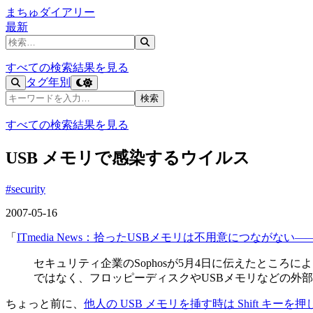
まちゅダイアリー
最新
記事を検索
すべての検索結果を見る
タグ
年別
記事を検索
検索
すべての検索結果を見る
USB メモリで感染するウイルス
#security
2007-05-16
「
ITmedia News：拾ったUSBメモリは不用意につながな
セキュリティ企業のSophosが5月4日に伝えたところによ
ではなく、フロッピーディスクやUSBメモリなどの外
ちょっと前に、
他人の USB メモリを挿す時は Shift キー