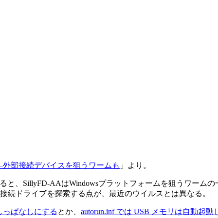
い——外部接続デバイスを狙うワームも
」より。
ると、SillyFD-AAはWindowsプラットフォームを狙うワ
部接続ドライブを探索する点が、最近のウイルスとは異なる。
を押しっぱなしにする
とか、
autorun.inf では USB メモリは自動