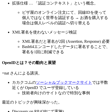
拡張仕様 … 「認証コンテキスト」という概念。
ピザ屋のオンライン注文にて、回線IDを使って
個人ではなく世帯を認証する → お酒を購入する
場合は個人レベルの認証へ切り替える
XML署名を使わないメッセージ検証
XML署名だと署名が2回 (Assertion, Response) 必要
Bash64エンコードしたデータに署名することで、
署名を1回に削減できる
OpenIDとは？その動向と展望
=nat さんによる講演。
カカクコムの
ソーシャルブックマークサイト
では半数
近くが OpenID でユーザ登録している
技術者向けのサイトなので特別な事例
最近のトピックが興味深かった。
Discovery on RP (OPにて実施)