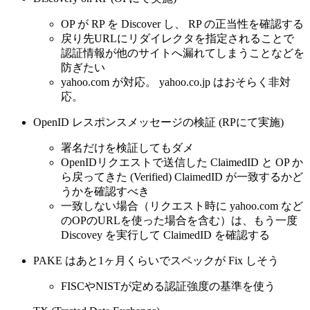
OP が RP を Discover し、 RP の正当性を確認する
戻り先URLにリダイレクタを指定されることで
認証情報が他のサイトへ漏れてしまうことなどを
防ぎたい
yahoo.com が対応。 yahoo.co.jp はおそらく非対
応。
OpenID レスポンスメッセージの検証 (RPにて実施)
署名だけを検証してもダメ
OpenIDリクエストで送信した ClaimedID と OP か
ら戻ってきた (Verified) ClaimedID が一致するかど
うかを確認すべき
一致しない場合（リクエスト時に yahoo.com など
のOPのURLを使った場合を含む）は、もう一度
Discovey を実行して ClaimedID を確認する
PAKE はあと1ヶ月くらいでスペックが Fix しそう
FISCやNISTが定める認証強度の基準を使う