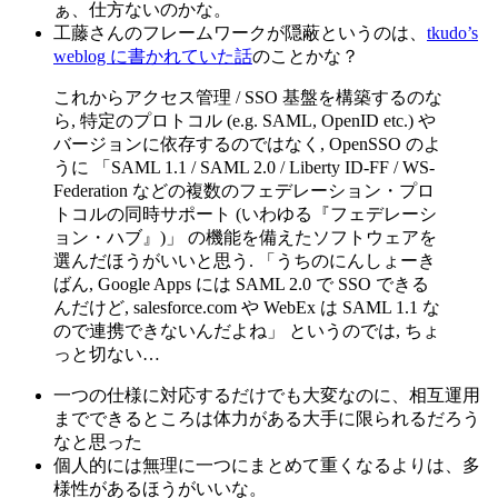
ぁ、仕方ないのかな。
工藤さんのフレームワークが隠蔽というのは、
tkudo’s
weblog に書かれていた話
のことかな？
これからアクセス管理 / SSO 基盤を構築するのな
ら, 特定のプロトコル (e.g. SAML, OpenID etc.) や
バージョンに依存するのではなく, OpenSSO のよ
うに 「SAML 1.1 / SAML 2.0 / Liberty ID-FF / WS-
Federation などの複数のフェデレーション・プロ
トコルの同時サポート (いわゆる『フェデレーシ
ョン・ハブ』)」 の機能を備えたソフトウェアを
選んだほうがいいと思う. 「うちのにんしょーき
ばん, Google Apps には SAML 2.0 で SSO できる
んだけど, salesforce.com や WebEx は SAML 1.1 な
ので連携できないんだよね」 というのでは, ちょ
っと切ない…
一つの仕様に対応するだけでも大変なのに、相互運用
までできるところは体力がある大手に限られるだろう
なと思った
個人的には無理に一つにまとめて重くなるよりは、多
様性があるほうがいいな。