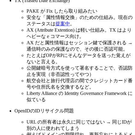
TX (Trasted Date Exchange)
PAKE が Fix したら取り組みたい
安全な「属性情報交換」のための仕組み。現在の
ステータスは
提案中
。
AX (Attribute Extention) は軽い仕組み。TX はより
ヘビーな e コマース向け。
AX だと属性情報はセッション鍵で保護される →
通信時のみの保護なので、その後に否認可能。
たとえばOPがRPにそんなデータを送った覚えが
ないと言える。
公開鍵暗号方式を使って署名することで、否認防
止を実現（非否認性ってやつ）
航空会社と旅行代理店の間でクレジットカード番
号や住所氏名を交換するなど。
Liberty Alliance の Identity Governance Framework に
似ている
OpenIDのIDリサイクル問題
URL の所有者は永久に同じではない → 同じIDが
別の人に使われてしまう
例えばドメインの期限切れ、更新忘れによるドメ